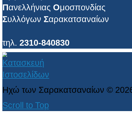
Π
ανελλήνιας
Ο
μοσπονδίας
Σ
υλλόγων
Σ
αρακατσαναίων
τηλ.
2310-840830
Ηχώ των Σαρακατσαναίων
©
202
Scroll to Top