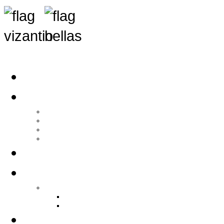
Αρχική
Αρθρογραφία
Τελευταία Νέα
Νέα Συλλόγων
Γενικά Άρθρα
Ειδήσεις - Σχόλια - Κοινωνικά
Ιστορίες Ζωής
Π.Ο.Σ.Σ.
Ιστορία Π.Ο.Σ.Σ.
Ιστορικό Ίδρυσης Π.Ο.Σ.Σ.
Βιογραφικό Π.Ο.Σ.Σ.
Χορηγοί