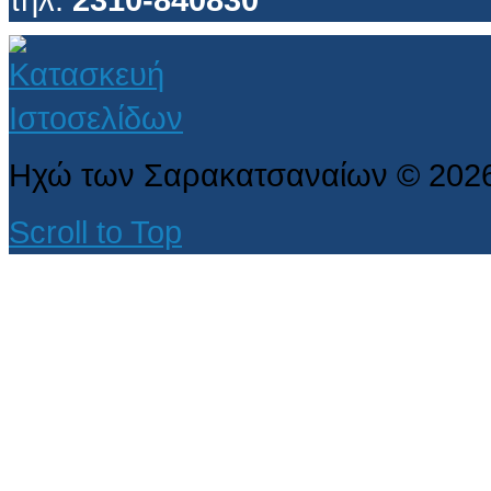
Ηχώ των Σαρακατσαναίων
©
202
Scroll to Top