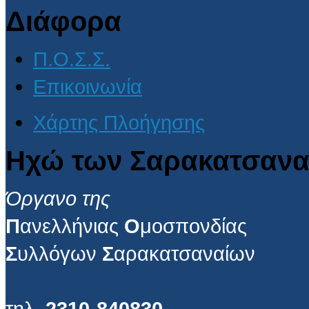
Διάφορα
Π.Ο.Σ.Σ.
Επικοινωνία
Χάρτης Πλοήγησης
Ηχώ των Σαρακατσανα
Όργανο της
Π
ανελλήνιας
Ο
μοσπονδίας
Σ
υλλόγων
Σ
αρακατσαναίων
τηλ.
2310-840830