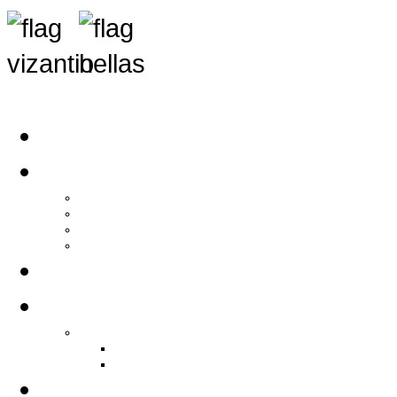
Αρχική
Αρθρογραφία
Τελευταία Νέα
Νέα Συλλόγων
Γενικά Άρθρα
Ειδήσεις - Σχόλια - Κοινωνικά
Ιστορίες Ζωής
Π.Ο.Σ.Σ.
Ιστορία Π.Ο.Σ.Σ.
Ιστορικό Ίδρυσης Π.Ο.Σ.Σ.
Βιογραφικό Π.Ο.Σ.Σ.
Χορηγοί