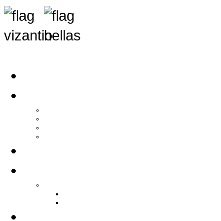
Αρχική
Αρθρογραφία
Τελευταία Νέα
Νέα Συλλόγων
Γενικά Άρθρα
Ειδήσεις - Σχόλια - Κοινωνικά
Ιστορίες Ζωής
Π.Ο.Σ.Σ.
Ιστορία Π.Ο.Σ.Σ.
Ιστορικό Ίδρυσης Π.Ο.Σ.Σ.
Βιογραφικό Π.Ο.Σ.Σ.
Χορηγοί