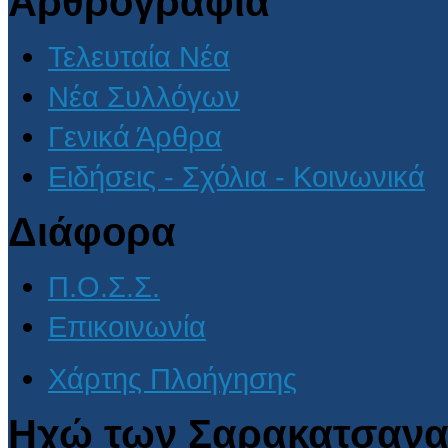
Αρθρογραφία
Τελευταία Νέα
Νέα Συλλόγων
Γενικά Άρθρα
Ειδήσεις - Σχόλια - Κοινωνικά
Διάφορα
Π.Ο.Σ.Σ.
Επικοινωνία
Χάρτης Πλοήγησης
Ηχώ των Σαρακατσανα