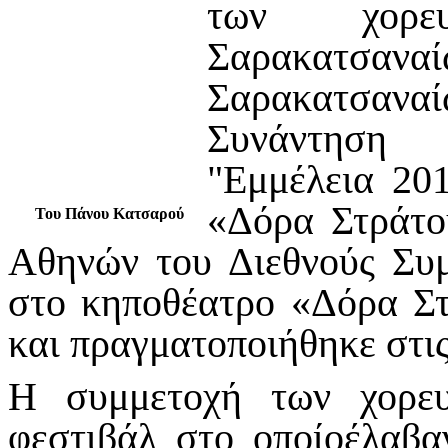
των χορε
Σαρακατσαναί
Σαρακατσανα
Συνάντηση 
"Εμμέλεια 20
«Δόρα Στράτο
Του Πάνου Κατσαρού
Αθηνών του Διεθνούς Σ
στο κηποθέατρο «Δόρα Σ
και πραγματοποιήθηκε στις
Η συμμετοχή των χορευ
φεστιβάλ στο οποίο
έλαβα