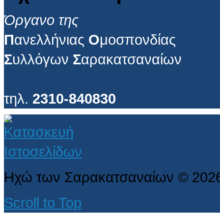
Όργανο της
Π
ανελλήνιας
Ο
μοσπονδίας
Σ
υλλόγων
Σ
αρακατσαναίων
τηλ.
2310-840830
Ηχώ των Σαρακατσαναίων
©
202
Scroll to Top