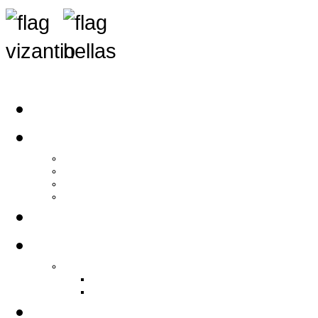
Αρχική
Αρθρογραφία
Τελευταία Νέα
Νέα Συλλόγων
Γενικά Άρθρα
Ειδήσεις - Σχόλια - Κοινωνικά
Ιστορίες Ζωής
Π.Ο.Σ.Σ.
Ιστορία Π.Ο.Σ.Σ.
Ιστορικό Ίδρυσης Π.Ο.Σ.Σ.
Βιογραφικό Π.Ο.Σ.Σ.
Χορηγοί