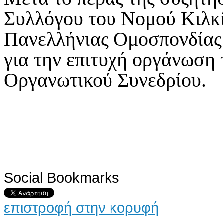
Συλλόγου του Νομού Κιλκίς
Πανελλήνιας Ομοσπονδίας
για την επιτυχή οργάνωση
Οργανωτικού Συνεδρίου.
Social Bookmarks
AdmirorGallery 4.5.0
, author/s
Vasiljevski
&
Kekeljevic
.
επιστροφή στην κορυφή