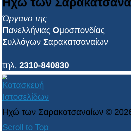
Ηχώ των Σαρακατσανα
Όργανο της
Π
ανελλήνιας
Ο
μοσπονδίας
Σ
υλλόγων
Σ
αρακατσαναίων
τηλ.
2310-840830
Ηχώ των Σαρακατσαναίων
©
202
Scroll to Top