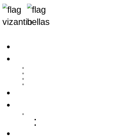
Αρχική
Αρθρογραφία
Τελευταία Νέα
Νέα Συλλόγων
Γενικά Άρθρα
Ειδήσεις - Σχόλια - Κοινωνικά
Ιστορίες Ζωής
Π.Ο.Σ.Σ.
Ιστορία Π.Ο.Σ.Σ.
Ιστορικό Ίδρυσης Π.Ο.Σ.Σ.
Βιογραφικό Π.Ο.Σ.Σ.
Χορηγοί