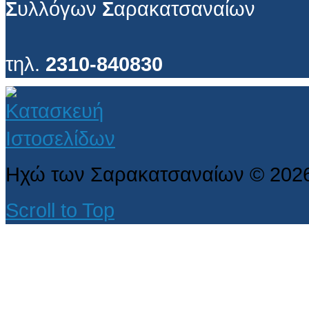
Σ
υλλόγων
Σ
αρακατσαναίων
τηλ.
2310-840830
Ηχώ των Σαρακατσαναίων
©
202
Scroll to Top