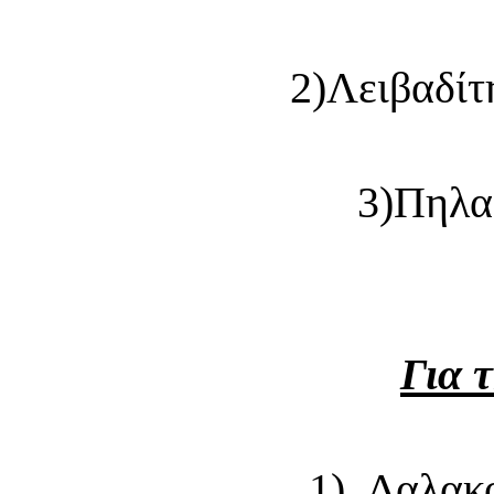
2)Λειβαδίτ
3)Πηλα
Για 
1) Δαλακ