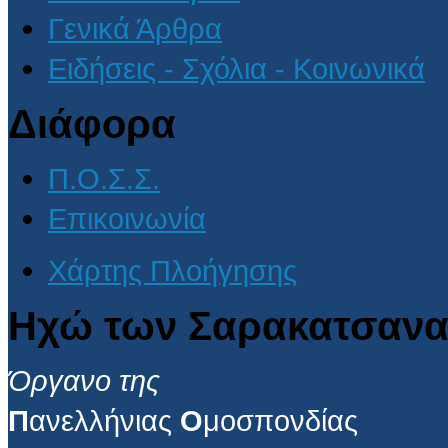
Γενικά Άρθρα
Ειδήσεις - Σχόλια - Κοινωνικά
Διάφορα
Π.Ο.Σ.Σ.
Επικοινωνία
Χάρτης Πλοήγησης
Ηχώ των Σαρακατσανα
Όργανο της
Π
ανελλήνιας
Ο
μοσπονδίας