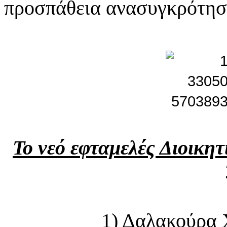
προσπάθεια ανασυγκρότησ
Το νεό εφταμελές Διοικητ
1) Δαλακούρα