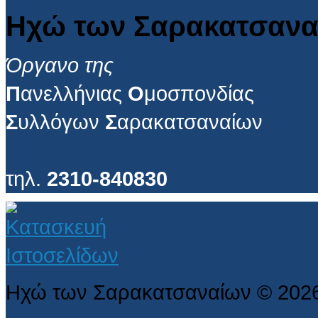
Ηχώ των Σαρακατσανα
Όργανο της
Π
ανελλήνιας
Ο
μοσπονδίας
Σ
υλλόγων
Σ
αρακατσαναίων
τηλ.
2310-840830
Ηχώ των Σαρακατσαναίων
©
202