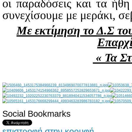
οι παραδόσεις και τα ήθη
συνεχίσουμε με μεράκι, σε
Με εκτίμηση το Δ.Σ τ
Επαρχ
« Τα Σ
Social Bookmarks
AdmirorGallery 4.5.0
, author/s
Vasiljevski
&
Kekeljevic
.
επιστροφή στην κορυφή