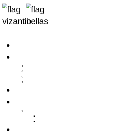
Αρχική
Αρθρογραφία
Τελευταία Νέα
Νέα Συλλόγων
Γενικά Άρθρα
Ειδήσεις - Σχόλια - Κοινωνικά
Ιστορίες Ζωής
Π.Ο.Σ.Σ.
Ιστορία Π.Ο.Σ.Σ.
Ιστορικό Ίδρυσης Π.Ο.Σ.Σ.
Βιογραφικό Π.Ο.Σ.Σ.
Χορηγοί