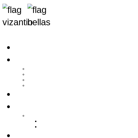
Αρχική
Αρθρογραφία
Τελευταία Νέα
Νέα Συλλόγων
Γενικά Άρθρα
Ειδήσεις - Σχόλια - Κοινωνικά
Ιστορίες Ζωής
Π.Ο.Σ.Σ.
Ιστορία Π.Ο.Σ.Σ.
Ιστορικό Ίδρυσης Π.Ο.Σ.Σ.
Βιογραφικό Π.Ο.Σ.Σ.
Χορηγοί