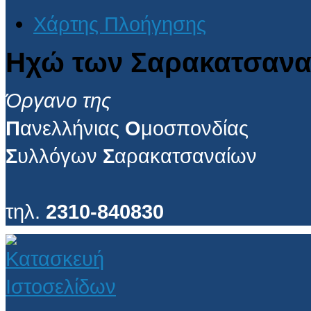
Χάρτης Πλοήγησης
Ηχώ των Σαρακατσανα
Όργανο της
Π
ανελλήνιας
Ο
μοσπονδίας
Σ
υλλόγων
Σ
αρακατσαναίων
τηλ.
2310-840830