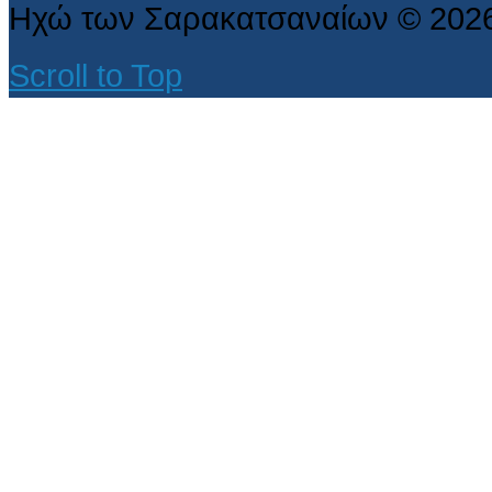
Ηχώ των Σαρακατσαναίων
©
202
Scroll to Top