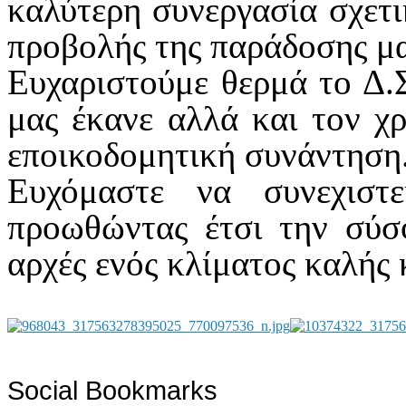
καλύτερη συνεργασία σχετι
προβολής της παράδοσης μα
Ευχαριστούμε θερμά το Δ.Σ
μας έκανε αλλά και τον χ
εποικοδομητική συνάντηση
Ευχόμαστε να συνεχιστ
προωθώντας έτσι την σύσ
αρχές ενός κλίματος καλής 
Social Bookmarks
AdmirorGallery 4.5.0
, author/s
Vasiljevski
&
Kekeljevic
.