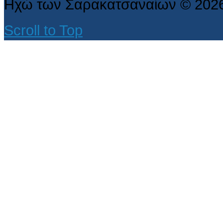
Ηχώ των Σαρακατσαναίων
©
202
Scroll to Top