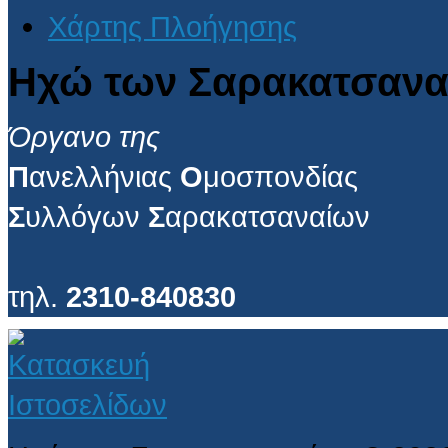
Χάρτης Πλοήγησης
Ηχώ των Σαρακατσανα
Όργανο της
Π
ανελλήνιας
Ο
μοσπονδίας
Σ
υλλόγων
Σ
αρακατσαναίων
τηλ.
2310-840830