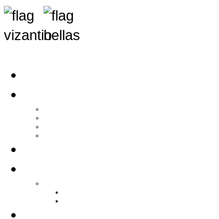
Αρχική
Αρθρογραφία
Τελευταία Νέα
Νέα Συλλόγων
Γενικά Άρθρα
Ειδήσεις - Σχόλια - Κοινωνικά
Ιστορίες Ζωής
Π.Ο.Σ.Σ.
Ιστορία Π.Ο.Σ.Σ.
Ιστορικό Ίδρυσης Π.Ο.Σ.Σ.
Βιογραφικό Π.Ο.Σ.Σ.
Χορηγοί