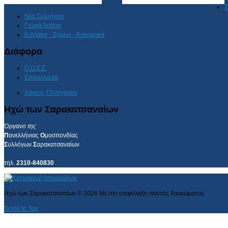
Τ
Νέα Συλλόγων
Γενικά Άρθρα
Ειδήσεις - Σχόλια - Κοινωνικά
Διάφορα
Π.Ο.Σ.Σ.
Επικοινωνία
Χάρτης Πλοήγησης
Ηχώ των Σαρακατσαναίων
Όργανο της
Π
ανελλήνιας
Ο
μοσπονδίας
Σ
υλλόγων
Σ
αρακατσαναίων
τηλ.
2310-840830
Ηχώ των Σαρακατσαναίων
©
2026
Με την επιφύλαξη παντός δικαιώματος
Scroll to Top