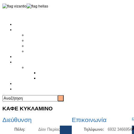
Αρχική
Αρθρογραφία
Τελευταία Νέα
Νέα Συλλόγων
Γενικά Άρθρα
Ειδήσεις - Σχόλια - Κοινωνικά
Ιστορίες Ζωής
Π.Ο.Σ.Σ.
Ιστορία Π.Ο.Σ.Σ.
Ιστορικό Ίδρυσης Π.Ο.Σ.Σ.
Βιογραφικό Π.Ο.Σ.Σ.
Χορηγοί
Επικοινωνία
ΚΑΦΕ ΚΥΚΛΑΜΙΝΟ
Διεύθυνση
Επικοινωνία
ε
Πόλη:
Δίον Πιερίας
Τηλέφωνο:
6932 3466954