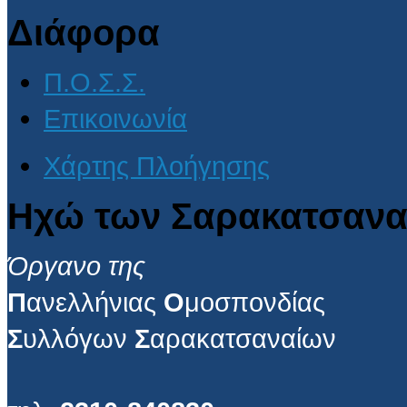
Διάφορα
Π.Ο.Σ.Σ.
Επικοινωνία
Χάρτης Πλοήγησης
Ηχώ των Σαρακατσανα
Όργανο της
Π
ανελλήνιας
Ο
μοσπονδίας
Σ
υλλόγων
Σ
αρακατσαναίων