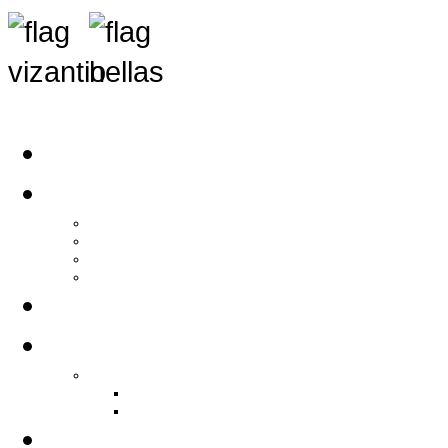
Αρχική
Αρθρογραφία
Τελευταία Νέα
Νέα Συλλόγων
Γενικά Άρθρα
Ειδήσεις - Σχόλια - Κοινωνικά
Ιστορίες Ζωής
Π.Ο.Σ.Σ.
Ιστορία Π.Ο.Σ.Σ.
Ιστορικό Ίδρυσης Π.Ο.Σ.Σ.
Βιογραφικό Π.Ο.Σ.Σ.
Χορηγοί