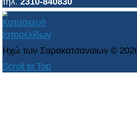
τηλ.
2310-840830
Ηχώ των Σαρακατσαναίων
©
202
Scroll to Top