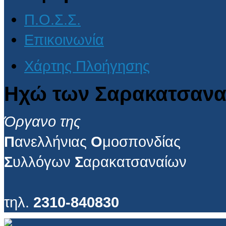
Π.Ο.Σ.Σ.
Επικοινωνία
Χάρτης Πλοήγησης
Ηχώ των Σαρακατσανα
Όργανο της
Π
ανελλήνιας
Ο
μοσπονδίας
Σ
υλλόγων
Σ
αρακατσαναίων
τηλ.
2310-840830