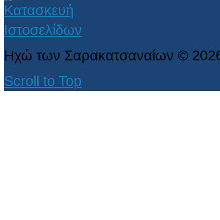
Ηχώ των Σαρακατσαναίων
©
202
Scroll to Top