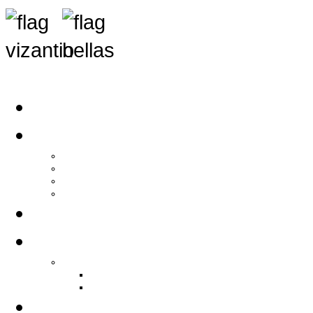
Αρχική
Αρθρογραφία
Τελευταία Νέα
Νέα Συλλόγων
Γενικά Άρθρα
Ειδήσεις - Σχόλια - Κοινωνικά
Ιστορίες Ζωής
Π.Ο.Σ.Σ.
Ιστορία Π.Ο.Σ.Σ.
Ιστορικό Ίδρυσης Π.Ο.Σ.Σ.
Βιογραφικό Π.Ο.Σ.Σ.
Χορηγοί