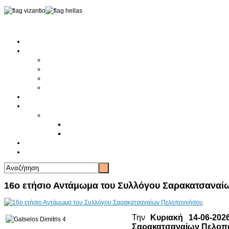
Αρχική
Αρθρογραφία
Τελευταία Νέα
Νέα Συλλόγων
Γενικά Άρθρα
Ειδήσεις - Σχόλια - Κοινωνικά
Ιστορίες Ζωής
Π.Ο.Σ.Σ.
Ιστορία Π.Ο.Σ.Σ.
Ιστορικό Ίδρυσης Π.Ο.Σ.Σ.
Βιογραφικό Π.Ο.Σ.Σ.
Χορηγοί
Επικοινωνία
16ο ετήσιο Αντάμωμα του Συλλόγου Σαρακατσανα
Την
Κυριακή 14-06-202
Σαρακατσαναίων Πελοπ