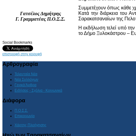
Συμμετέχουν όπως κάθε χρ
Κατά την διάρκεια του Α
Γατσέλος Δημήτρης
Σαρακατσαναίων της Πελ
Γ. Γραμματέας Π.Ο.Σ.Σ.
Η εκδήλωση τελεί υπό την
το Δήμο Ξυλοκάστρου – Ε
Social Bookmarks
επιστροφή στην κορυφή
Αρθρογραφία
Τελευταία Νέα
Νέα Συλλόγων
Γενικά Άρθρα
Ειδήσεις - Σχόλια - Κοινωνικά
Διάφορα
Π.Ο.Σ.Σ.
Επικοινωνία
Χάρτης Πλοήγησης
Ηχώ των Σαρακατσαναίων