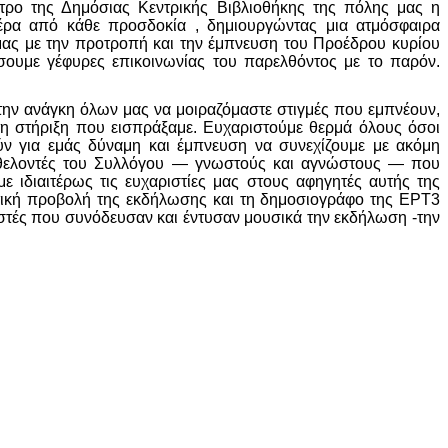
ατρο της Δημόσιας Κεντρικής Βιβλιοθήκης της πόλης μας η
ρα από κάθε προσδοκία , δημιουργώντας μια ατμόσφαιρα
 μας με την προτροπή και την έμπνευση του Προέδρου κυρίου
ουμε γέφυρες επικοινωνίας του παρελθόντος με το παρόν.
την ανάγκη όλων μας να μοιραζόμαστε στιγμές που εμπνέουν,
τη στήριξη που εισπράξαμε. Ευχαριστούμε θερμά όλους όσοι
ύν για εμάς δύναμη και έμπνευση να συνεχίζουμε με ακόμη
ι εθελοντές του Συλλόγου — γνωστούς και αγνώστους — που
ιδιαιτέρως τις ευχαριστίες μας στους αφηγητές αυτής της
τική προβολή της εκδήλωσης και τη δημοσιογράφο της ΕΡΤ3
στές που συνόδευσαν και έντυσαν μουσικά την εκδήλωση -την