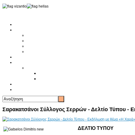
Αρχική
Αρθρογραφία
Τελευταία Νέα
Νέα Συλλόγων
Γενικά Άρθρα
Ειδήσεις - Σχόλια - Κοινωνικά
Ιστορίες Ζωής
Π.Ο.Σ.Σ.
Ιστορία Π.Ο.Σ.Σ.
Ιστορικό Ίδρυσης Π.Ο.Σ.Σ.
Βιογραφικό Π.Ο.Σ.Σ.
Χορηγοί
Επικοινωνία
Σαρακατσάνοι Σύλλογος Σερρών - Δελτίο Τύπου - 
ΔΕΛΤΙΟ ΤΥΠΟΥ