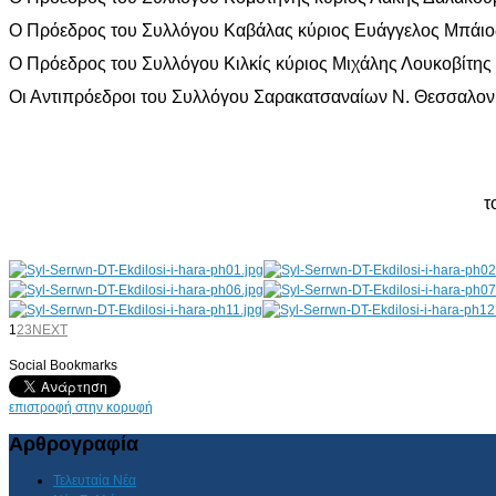
Ο Πρόεδρος του Συλλόγου Καβάλας κύριος Ευάγγελος Μπάιο
Ο Πρόεδρος του Συλλόγου Κιλκίς κύριος Μιχάλης Λουκοβίτης
Οι Αντιπρόεδροι του Συλλόγου Σαρακατσαναίων Ν. Θεσσαλονί
τ
1
2
3
NEXT
Social Bookmarks
AdmirorGallery 4.5.0
, author/s
Vasiljevski
&
Kekeljevic
.
επιστροφή στην κορυφή
Αρθρογραφία
Τελευταία Νέα