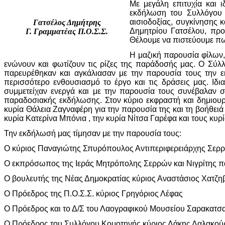
Με μεγάλη επιτυχία και 
εκδήλωση του Συλλόγου 
αισιοδοξίας, συγκίνησης 
Γατσέλος Δημήτρης
Δημητρίου Γατσέλου, προ
Γ. Γραμματέας Π.Ο.Σ.Σ.
Θέλουμε να πιστεύουμε πω
Η μαζική παρουσία φίλων,
ενώνουν και φωτίζουν τις ρίζες της παράδοσής μας. Ο Σύλ
παρευρέθηκαν και αγκάλιασαν με την παρουσία τους την ε
περισσότερο ενθουσιασμό το έργο και τις δράσεις μας. Ιδ
συμμετείχαν ενεργά και με την παρουσία τους συνέβαλαν σ
παραδοσιακής εκδήλωσης. Στον κύριο εκφραστή και δημιουρ
κυρία Θάλεια Ζαγναφέρη για την παρουσία της και τη βοήθε
κυρία Κατερίνα Μπόνια , την κυρία Νίτσα Γαρέφα και τους κυ
Την εκδήλωσή μας τίμησαν με την παρουσία τους:
Ο κύριος Παναγιώτης Σπυρόπουλος Αντιπεριφερειάρχης Σερ
Ο εκπρόσωπος της Ιεράς Μητρόπολης Σερρών και Νιγρίτης π
Ο βουλευτής της Νέας Δημοκρατίας κύριος Αναστάσιος Χατζη
Ο Πρόεδρος της Π.Ο.Σ.Σ. κύριος Γρηγόριος Λέφας
Ο Πρόεδρος και το Δ/Σ του Λαογραφικού Μουσείου Σαρακατσ
Ο Πρόεδρος του Συλλόγου Κομοτηνής κύριος Λάκης Δαλακού