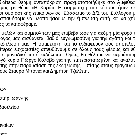
ιδιαίτερα θερμή ανταπόκριση πραγματοποιήθηκε στο Αμφιθέ
μας με θέμα «Η Χαρά». Η συμμετοχή του κόσμου ήταν πέ
και ουσιαστικής επικοινωνίας. Σύσσωμο το Δ/Σ του Συλλόγου
σπαθήσαμε να υλοποιήσουμε την έμπνευση αυτή και να χτίσ
ς τα καταφέραμε.
 μελών και συμπολιτών μας επιβεβαίωσε για ακόμη μία φορά 
λογός μας αισθάνεται βαθιά ευγνωμοσύνη για την αγάπη και 
κδήλωσή μας. Η συμμετοχή και το ενδιαφέρον σας αποτελο
ιαίτερες ευχαριστίες απευθύνουμε σε όλους τους φίλους κα
τη μοναδική αυτή εκδήλωση. Όμως θα θέλαμε να εκφράσουμε 
γό κύριο Γιώργο Κολοβό για την εμπεριστατωμένη και αναλυ
ιά της στην παρουσίαση της εκδήλωσης. Επίσης στους τραγουδι
ρίους Σταύρο Μπόνια και Δημήτρη Τζελέπη.
ρών
ατήρ Ιωάννης.
βασιλείου
αναίων
ρας