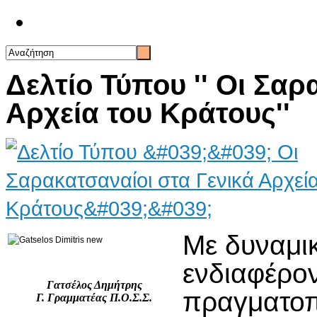
Επικοινωνία
Δελτίο Τύπου '' Οι Σαρ
Αρχεία του Κράτους''
Με δυναμι
ενδιαφέρον
Γατσέλος Δημήτρης
πραγματοπ
Γ. Γραμματέας Π.Ο.Σ.Σ.