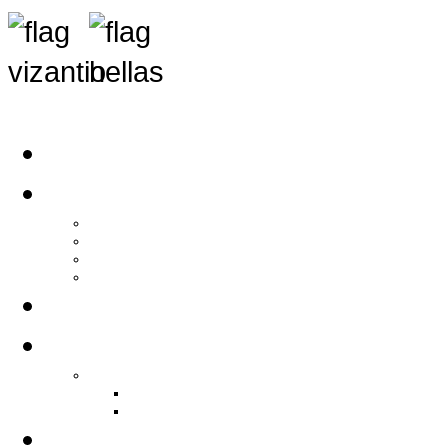
Αρχική
Αρθρογραφία
Τελευταία Νέα
Νέα Συλλόγων
Γενικά Άρθρα
Ειδήσεις - Σχόλια - Κοινωνικά
Ιστορίες Ζωής
Π.Ο.Σ.Σ.
Ιστορία Π.Ο.Σ.Σ.
Ιστορικό Ίδρυσης Π.Ο.Σ.Σ.
Βιογραφικό Π.Ο.Σ.Σ.
Χορηγοί