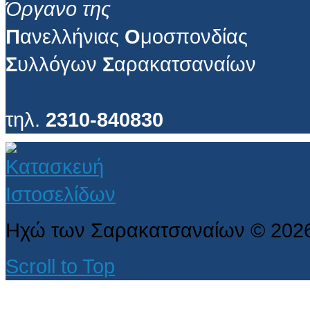
Όργανο της
Π
ανελλήνιας
Ο
μοσπονδίας
Σ
υλλόγων
Σ
αρακατσαναίων
τηλ.
2310-840830
Ηχώ των Σαρακατσαναίων
©
202
Scroll to Top