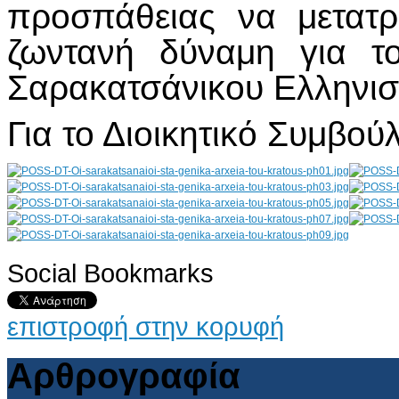
προσπάθειας να μετατρ
ζωντανή δύναμη για τ
Σαρακατσάνικου Ελληνισ
Για το Διοικητικό Συμβούλ
Social Bookmarks
AdmirorGallery 4.5.0
, author/s
Vasiljevski
&
Kekeljevic
.
επιστροφή στην κορυφή
Αρθρογραφία