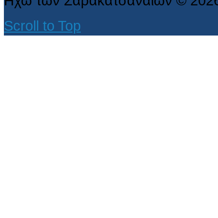
Ηχώ των Σαρακατσαναίων
©
202
Scroll to Top