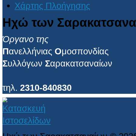
Χάρτης Πλοήγησης
Ηχώ των Σαρακατσανα
Όργανο της
Π
ανελλήνιας
Ο
μοσπονδίας
Σ
υλλόγων
Σ
αρακατσαναίων
τηλ.
2310-840830