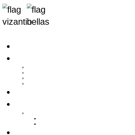
Αρχική
Αρθρογραφία
Τελευταία Νέα
Νέα Συλλόγων
Γενικά Άρθρα
Ειδήσεις - Σχόλια - Κοινωνικά
Ιστορίες Ζωής
Π.Ο.Σ.Σ.
Ιστορία Π.Ο.Σ.Σ.
Ιστορικό Ίδρυσης Π.Ο.Σ.Σ.
Βιογραφικό Π.Ο.Σ.Σ.
Χορηγοί