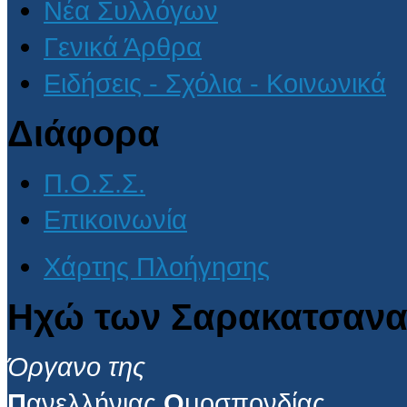
Νέα Συλλόγων
Γενικά Άρθρα
Ειδήσεις - Σχόλια - Κοινωνικά
Διάφορα
Π.Ο.Σ.Σ.
Επικοινωνία
Χάρτης Πλοήγησης
Ηχώ των Σαρακατσανα
Όργανο της
Π
ανελλήνιας
Ο
μοσπονδίας