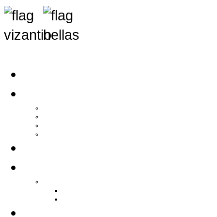
Αρχική
Αρθρογραφία
Τελευταία Νέα
Νέα Συλλόγων
Γενικά Άρθρα
Ειδήσεις - Σχόλια - Κοινωνικά
Ιστορίες Ζωής
Π.Ο.Σ.Σ.
Ιστορία Π.Ο.Σ.Σ.
Ιστορικό Ίδρυσης Π.Ο.Σ.Σ.
Βιογραφικό Π.Ο.Σ.Σ.
Χορηγοί