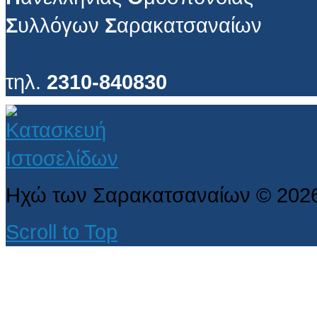
Σ
υλλόγων
Σ
αρακατσαναίων
τηλ.
2310-840830
Ηχώ των Σαρακατσαναίων
©
202
Scroll to Top