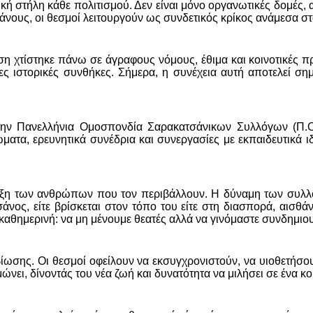
ική στήλη κάθε πολιτισμού. Δεν είναι μόνο οργανωτικές δομές,
άνους, οι θεσμοί λειτουργούν ως συνδετικός κρίκος ανάμεσα στ
 χτίστηκε πάνω σε άγραφους νόμους, έθιμα και κοινοτικές πρ
ες ιστορικές συνθήκες. Σήμερα, η συνέχεια αυτή αποτελεί ση
 την Πανελλήνια Ομοσπονδία Σαρακατσάνικων Συλλόγων (Π.Ο
ατα, ερευνητικά συνέδρια και συνεργασίες με εκπαιδευτικά ι
ριξη των ανθρώπων που τον περιβάλλουν. Η δύναμη των συλλόγ
ος, είτε βρίσκεται στον τόπο του είτε στη διασπορά, αισθάνετ
 καθημερινή: να μη μένουμε θεατές αλλά να γινόμαστε συνδημιου
ωσης. Οι θεσμοί οφείλουν να εκσυγχρονιστούν, να υιοθετήσου
ώνει, δίνοντάς του νέα ζωή και δυνατότητα να μιλήσει σε ένα κ