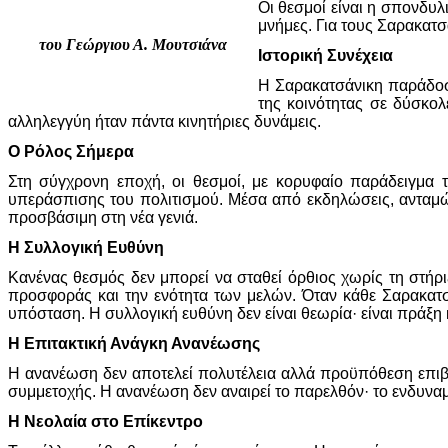
Οι θεσμοί είναι η σπονδυλ
μνήμες. Για τους Σαρακατσ
του Γεώργιου Α. Μουτσιάνα
Ιστορική Συνέχεια
Η Σαρακατσάνικη παράδοση
της κοινότητας σε δύσκολ
αλληλεγγύη ήταν πάντα κινητήριες δυνάμεις.
Ο Ρόλος Σήμερα
Στη σύγχρονη εποχή, οι θεσμοί, με κορυφαίο παράδειγμα
υπεράσπισης του πολιτισμού. Μέσα από εκδηλώσεις, ανταμώμ
προσβάσιμη στη νέα γενιά.
Η Συλλογική Ευθύνη
Κανένας θεσμός δεν μπορεί να σταθεί όρθιος χωρίς τη στή
προσφοράς και την ενότητα των μελών. Όταν κάθε Σαρακατσάν
υπόσταση. Η συλλογική ευθύνη δεν είναι θεωρία· είναι πράξη
Η Επιτακτική Ανάγκη Ανανέωσης
Η ανανέωση δεν αποτελεί πολυτέλεια αλλά προϋπόθεση επιβί
συμμετοχής. Η ανανέωση δεν αναιρεί το παρελθόν· το ενδυναμ
Η Νεολαία στο Επίκεντρο