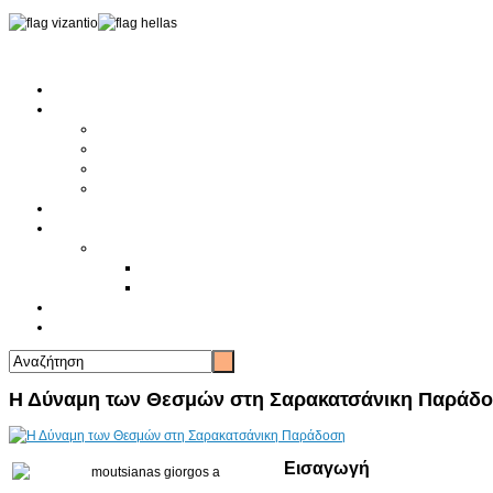
Αρχική
Αρθρογραφία
Τελευταία Νέα
Νέα Συλλόγων
Γενικά Άρθρα
Ειδήσεις - Σχόλια - Κοινωνικά
Ιστορίες Ζωής
Π.Ο.Σ.Σ.
Ιστορία Π.Ο.Σ.Σ.
Ιστορικό Ίδρυσης Π.Ο.Σ.Σ.
Βιογραφικό Π.Ο.Σ.Σ.
Χορηγοί
Επικοινωνία
Η Δύναμη των Θεσμών στη Σαρακατσάνικη Παράδ
Εισαγωγή