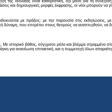
οχή της νεολαίας είναι καθοριστική, όχι μόνο για τη συνέχι
άσεις και δημιουργικές μορφές έκφρασης, οι νέοι μπορούν να γ
οδεικνύεται με πράξεις: με την παρουσία στις εκδηλώσεις, μ
 δύναμη, που επιτρέπει στους θεσμούς να αναπτυχθούν, να διε
ας. Με ιστορικό βάθος, σύγχρονο ρόλο και βλέμμα στραμμένο σ
η ανάγκη για ανανέωση επιτακτική, και η συμμετοχή όλων απαρα