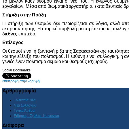
Το μέλλον κάθε θεσμού είναι οι νέοι του. Η ενεργός συμμετ
εργαλείων. Μέσα από βιωματικά εργαστήρια, εκπαιδευτικές δρ
Στήριξη στην Πράξη
Η στήριξη των θεσμών δεν περιορίζεται σε λόγια, αλλά απ
εκπροσώπησης. Η ατομική συμβολή μετατρέπεται σε συλλογική
διεθνές επίπεδο.
Επίλογος
Οι θεσμοί είναι η ζωντανή ρίζα της Σαρακατσάνικης ταυτότητ
και την εξέλιξη του πολιτισμού. Η ευθύνη είναι συλλογική, 
γενιές έναν πολιτισμό ακμαίο και θεσμούς ισχυρούς.
Social Bookmarks
επιστροφή στην κορυφή
Αρθρογραφία
Τελευταία Νέα
Νέα Συλλόγων
Γενικά Άρθρα
Ειδήσεις - Σχόλια - Κοινωνικά
Διάφορα