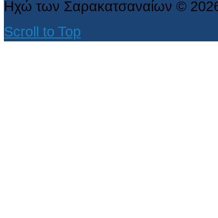
Ηχώ των Σαρακατσαναίων
©
202
Scroll to Top