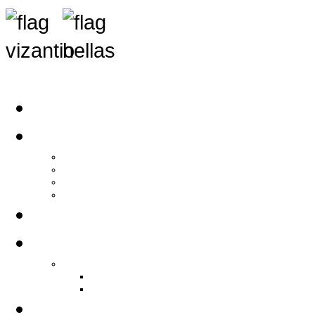
Αρχική
Αρθρογραφία
Τελευταία Νέα
Νέα Συλλόγων
Γενικά Άρθρα
Ειδήσεις - Σχόλια - Κοινωνικά
Ιστορίες Ζωής
Π.Ο.Σ.Σ.
Ιστορία Π.Ο.Σ.Σ.
Ιστορικό Ίδρυσης Π.Ο.Σ.Σ.
Βιογραφικό Π.Ο.Σ.Σ.
Χορηγοί