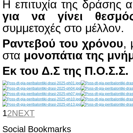
Η επιτυχία της δράσης 
για να γίνει θεσμό
συμμετοχές στο μέλλον.
Ραντεβού του χρόνου
,
στα
μονοπάτια της μνήμ
Εκ του Δ.Σ της Π.Ο.Σ.Σ.
1
2
NEXT
Social Bookmarks
AdmirorGallery 4.5.0
, author/s
Vasiljevski
&
Kekeljevic
.