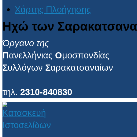
Χάρτης Πλοήγησης
Ηχώ των Σαρακατσανα
Όργανο της
Π
ανελλήνιας
Ο
μοσπονδίας
Σ
υλλόγων
Σ
αρακατσαναίων
τηλ.
2310-840830