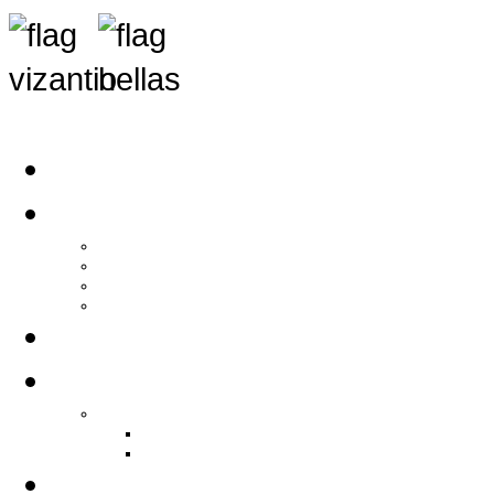
Αρχική
Αρθρογραφία
Τελευταία Νέα
Νέα Συλλόγων
Γενικά Άρθρα
Ειδήσεις - Σχόλια - Κοινωνικά
Ιστορίες Ζωής
Π.Ο.Σ.Σ.
Ιστορία Π.Ο.Σ.Σ.
Ιστορικό Ίδρυσης Π.Ο.Σ.Σ.
Βιογραφικό Π.Ο.Σ.Σ.
Χορηγοί