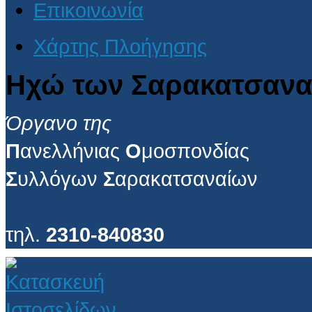
Επικοινωνία
Χάρτης Πλοήγησης
Ηχώ των Σαρακατσανα
Όργανο της
Π
ανελλήνιας
Ο
μοσπονδίας
Σ
υλλόγων
Σ
αρακατσαναίων
τηλ.
2310-840830