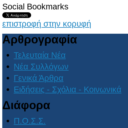
Social Bookmarks
επιστροφή στην κορυφή
Αρθρογραφία
Τελευταία Νέα
Νέα Συλλόγων
Γενικά Άρθρα
Ειδήσεις - Σχόλια - Κοινωνικά
Διάφορα
Π.Ο.Σ.Σ.