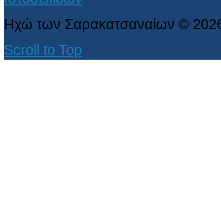
Ηχώ των Σαρακατσαναίων
©
202
Scroll to Top