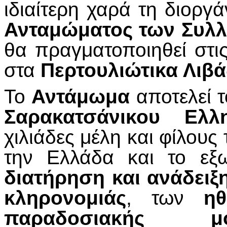
ιδιαίτερη χαρά τη διορ
Ανταμώματος των Συλ
θα πραγματοποιηθεί στι
στα
Περτουλιώτικα Λιβ
Το
Αντάμωμα
αποτελεί τ
Σαρακατσάνικου Ελλ
χιλιάδες μέλη και φίλου
την Ελλάδα και το εξω
διατήρηση και ανάδειξ
κληρονομιάς
, των
η
παραδοσιακής μο