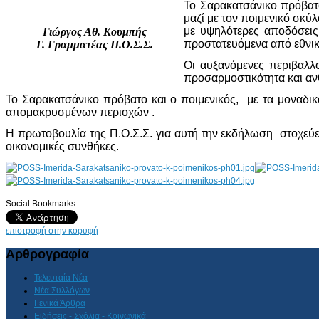
Το Σαρακατσάνικο πρόβατο
μαζί με τον ποιμενικό σκύ
με υψηλότερες αποδόσεις
Γιώργος Αθ. Κουμπής
προστατευόμενα από εθνικ
Γ. Γραμματέας Π.Ο.Σ.Σ.
Οι αυξανόμενες περιβαλλ
προσαρμοστικότητα και ανθ
Το Σαρακατσάνικο πρόβατο και ο ποιμενικός, με τα μοναδι
απομακρυσμένων περιοχών .
Η πρωτοβουλία της Π.Ο.Σ.Σ. για αυτή την εκδήλωση στοχεύει
οικονομικές συνθήκες.
Social Bookmarks
AdmirorGallery 4.5.0
, author/s
Vasiljevski
&
Kekeljevic
.
επιστροφή στην κορυφή
Αρθρογραφία
Τελευταία Νέα
Νέα Συλλόγων
Γενικά Άρθρα
Ειδήσεις - Σχόλια - Κοινωνικά