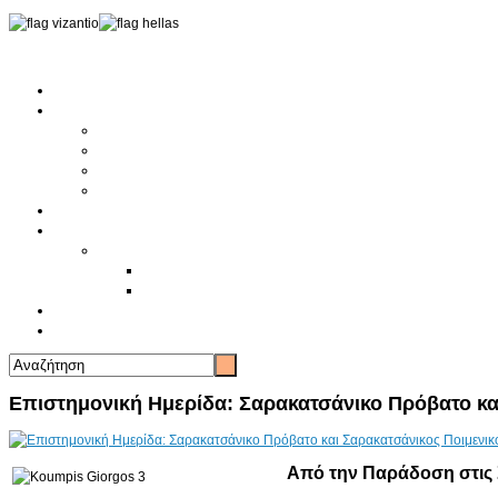
Αρχική
Αρθρογραφία
Τελευταία Νέα
Νέα Συλλόγων
Γενικά Άρθρα
Ειδήσεις - Σχόλια - Κοινωνικά
Ιστορίες Ζωής
Π.Ο.Σ.Σ.
Ιστορία Π.Ο.Σ.Σ.
Ιστορικό Ίδρυσης Π.Ο.Σ.Σ.
Βιογραφικό Π.Ο.Σ.Σ.
Χορηγοί
Επικοινωνία
Επιστημονική Ημερίδα: Σαρακατσάνικο Πρόβατο και
Από την Παράδοση στις 