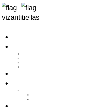
Αρχική
Αρθρογραφία
Τελευταία Νέα
Νέα Συλλόγων
Γενικά Άρθρα
Ειδήσεις - Σχόλια - Κοινωνικά
Ιστορίες Ζωής
Π.Ο.Σ.Σ.
Ιστορία Π.Ο.Σ.Σ.
Ιστορικό Ίδρυσης Π.Ο.Σ.Σ.
Βιογραφικό Π.Ο.Σ.Σ.
Χορηγοί