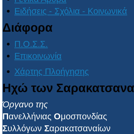
Ειδήσεις - Σχόλια - Κοινωνικά
Διάφορα
Π.Ο.Σ.Σ.
Επικοινωνία
Χάρτης Πλοήγησης
Ηχώ των Σαρακατσανα
Όργανο της
Π
ανελλήνιας
Ο
μοσπονδίας
Σ
υλλόγων
Σ
αρακατσαναίων