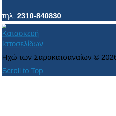
τηλ.
2310-840830
Ηχώ των Σαρακατσαναίων
©
202
Scroll to Top