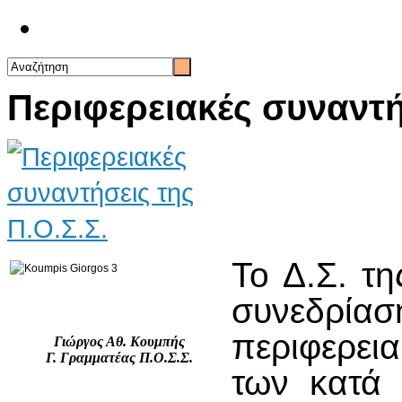
Επικοινωνία
Περιφερειακές συναντήσ
Το Δ.Σ. τη
συνεδρία
περιφερει
Γιώργος Αθ. Κουμπής
Γ. Γραμματέας Π.Ο.Σ.Σ.
των κατά