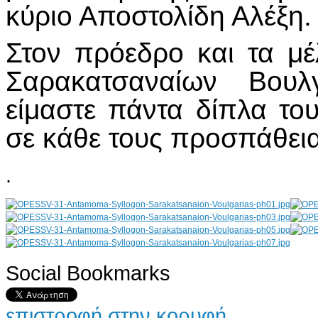
κύριο Αποστολίδη Αλέξη.
Στον πρόεδρο και τα μ
Σαρακατσαναίων Βουλ
είμαστε πάντα δίπλα το
σε κάθε τους προσπάθει
.
Social Bookmarks
AdmirorGallery 4.5.0
, author/s
Vasiljevski
&
Kekeljevic
.
επιστροφή στην κορυφή