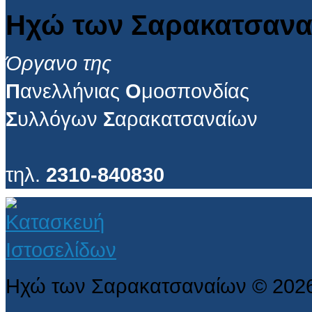
Ηχώ των Σαρακατσανα
Όργανο της
Π
ανελλήνιας
Ο
μοσπονδίας
Σ
υλλόγων
Σ
αρακατσαναίων
τηλ.
2310-840830
Ηχώ των Σαρακατσαναίων
©
202