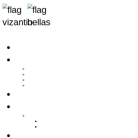
Αρχική
Αρθρογραφία
Τελευταία Νέα
Νέα Συλλόγων
Γενικά Άρθρα
Ειδήσεις - Σχόλια - Κοινωνικά
Ιστορίες Ζωής
Π.Ο.Σ.Σ.
Ιστορία Π.Ο.Σ.Σ.
Ιστορικό Ίδρυσης Π.Ο.Σ.Σ.
Βιογραφικό Π.Ο.Σ.Σ.
Χορηγοί