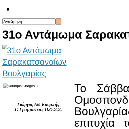
Επικοινωνία
31ο Αντάμωμα Σαρακα
Το Σάββ
Ομοσπο
Γιώργος Αθ. Κουμπής
Βουλγαρία
Γ. Γραμματέας Π.Ο.Σ.Σ.
επιτυχία