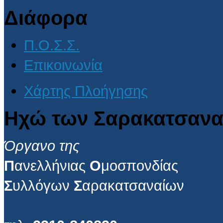
Διάφορα
Π.Ο.Σ.Σ.
Επικοινωνία
Χάρτης Πλοήγησης
Ηχώ των Σαρακατσανα
Όργανο της
Π
ανελλήνιας
Ο
μοσπονδίας
Σ
υλλόγων
Σ
αρακατσαναίων