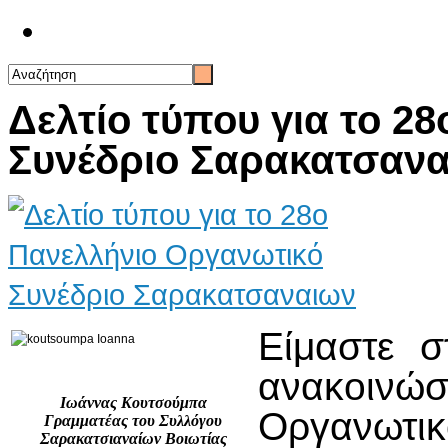
Επικοινωνία
Δελτίο τύπου για το 2
Συνέδριο Σαρακατσαν
Είμαστε σ
ανακοινώσ
Ιωάννας Κουτσούμπα
Οργανωτικ
Γραμματέας του Συλλόγου
Σαρακατσιαναίων Βοιωτίας