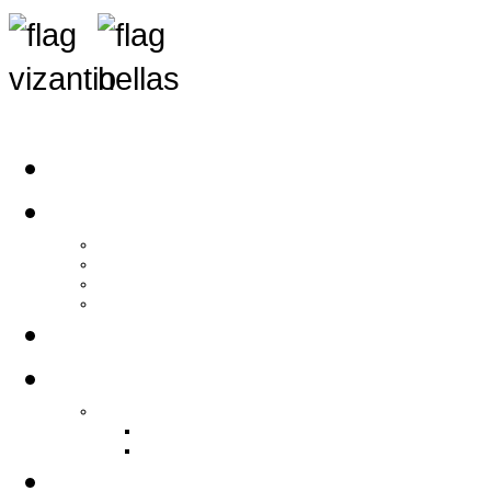
Αρχική
Αρθρογραφία
Τελευταία Νέα
Νέα Συλλόγων
Γενικά Άρθρα
Ειδήσεις - Σχόλια - Κοινωνικά
Ιστορίες Ζωής
Π.Ο.Σ.Σ.
Ιστορία Π.Ο.Σ.Σ.
Ιστορικό Ίδρυσης Π.Ο.Σ.Σ.
Βιογραφικό Π.Ο.Σ.Σ.
Χορηγοί