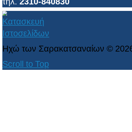
τηλ.
2310-840830
Ηχώ των Σαρακατσαναίων
©
202
Scroll to Top