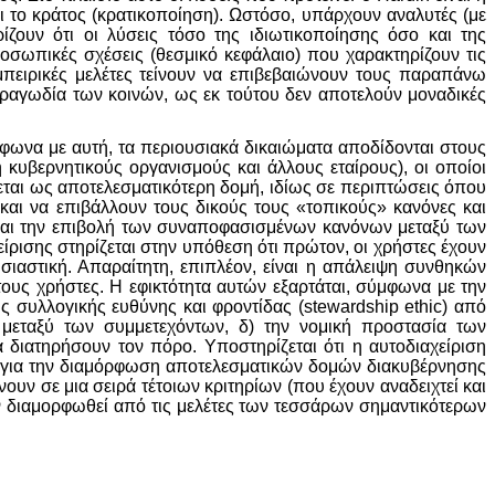
ι το κράτος (κρατικοποίηση). Ωστόσο, υπάρχουν αναλυτές (με
ζουν ότι οι λύσεις τόσο της ιδιωτικοποίησης όσο και της
ροσωπικές σχέσεις (θεσμικό κεφάλαιο) που χαρακτηρίζουν τις
μπειρικές μελέτες τείνουν να επιβεβαιώνουν τους παραπάνω
ραγωδία των κοινών, ως εκ τούτου δεν αποτελούν μοναδικές
μφωνα με αυτή, τα περιουσιακά δικαιώματα αποδίδονται στους
 κυβερνητικούς οργανισμούς και άλλους εταίρους), οι οποίοι
εται ως αποτελεσματικότερη δομή, ιδίως σε περιπτώσεις όπου
 και να επιβάλλουν τους δικούς τους «τοπικούς» κανόνες και
και την επιβολή των συναποφασισμένων κανόνων μεταξύ των
ρισης στηρίζεται στην υπόθεση ότι πρώτον, οι χρήστες έχουν
σιαστική. Απαραίτητη, επιπλέον, είναι η απάλειψη συνθηκών
ς χρήστες. Η εφικτότητα αυτών εξαρτάται, σύμφωνα με την
ς συλλογικής ευθύνης και φροντίδας (stewardship ethic) από
 μεταξύ των συμμετεχόντων, δ) την νομική προστασία των
διατηρήσουν τον πόρο. Υποστηρίζεται ότι η αυτοδιαχείριση
α, για την διαμόρφωση αποτελεσματικών δομών διακυβέρνησης
υν σε μια σειρά τέτοιων κριτηρίων (που έχουν αναδειχτεί και
ν διαμορφωθεί από τις μελέτες των τεσσάρων σημαντικότερων