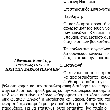
Φωτεινή Νασιώκα
Επιστημονικός Συνεργάτη
Περίληψη:
Οι κοινόκτητοι πόροι, ή
αφαιρεσιμότητας τους γίν
των κοινών». Κλασικό πα
υποβάθμισης. Ωστόσο αυτό
διαχείριση των βοσκοτόπων
Τα τσελιγκάτα οργανώνο
λειτουργικούς κανόνες χ
διαχείριση και την προστασ
Αθανάσιος Καρυώτης.
Υπεύθυνος Ηλεκ. Εφ.
Εισαγωγή
ΗΧΩ ΤΩΝ ΣΑΡΑΚΑΤΣΑΝΑΙΩΝ
Οι κοινόκτητοι πόροι, ή α
και αφαιρεσιμότητας, καθ
διαθέσιμη ποσότητα για τ
βέλτιστη χρήση και την αποτελεσματική διατήρηση του πόρ
στην επίλυση του προβλήματος και την «εσωτερικοποίηση» τη
τα δικαιώματα είναι πλήρως καθορισμένα και τα κόστη συν
δικαιωμάτων. ∆ηλαδή η διατήρηση και μακροβιότητα του πόρ
κεντρικού σχεδιασμού) με την προϋπόθεση ότι θα ορισθούν μ
παραβάτες). Για να επιτευχθεί αυτό απαιτείται ένα πλαίσι