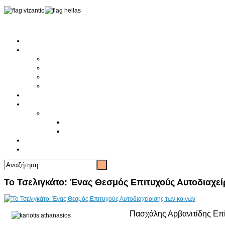
Αρχική
Αρθρογραφία
Τελευταία Νέα
Νέα Συλλόγων
Γενικά Άρθρα
Ειδήσεις - Σχόλια - Κοινωνικά
Ιστορίες Ζωής
Π.Ο.Σ.Σ.
Ιστορία Π.Ο.Σ.Σ.
Ιστορικό Ίδρυσης Π.Ο.Σ.Σ.
Βιογραφικό Π.Ο.Σ.Σ.
Χορηγοί
Επικοινωνία
Το Τσελιγκάτο: Ένας Θεσμός Επιτυχούς Αυτοδιαχεί
Πασχάλης Αρβανιτίδης Επ