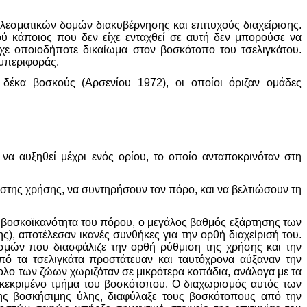
λεσματικών δομών διακυβέρνησης και επιτυχούς διαχείρισης.
 κάποιος που δεν είχε ενταχθεί σε αυτή δεν μπορούσε να
είχε οποιοδήποτε δικαίωμα στον βοσκότοπο του τσελιγκάτου.
υμπεριφοράς.
 δέκα βοσκούς (Αρσενίου 1972), οι οποίοι όριζαν ομάδες
α αυξηθεί μέχρι ενός ορίου, το οποίο ανταποκρινόταν στη
γιστης χρήσης, να συντηρήσουν τον πόρο, και να βελτιώσουν τη
ι βοσκοϊκανότητα του πόρου, ο μεγάλος βαθμός εξάρτησης των
, αποτέλεσαν ικανές συνθήκες για την ορθή διαχείρισή του.
εσμών που διασφάλιζε την ορθή ρύθμιση της χρήσης και την
πό τα τσελιγκάτα προστάτευαν και ταυτόχρονα αύξαναν την
νολο των ζώων χωριζόταν σε μικρότερα κοπάδια, ανάλογα με τα
συγκεκριμένο τμήμα του βοσκότοπου. Ο διαχωρισμός αυτός των
της βοσκήσιμης ύλης, διαφύλαξε τους βοσκότοπους από την