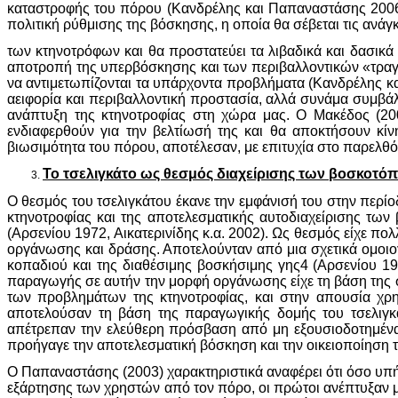
καταστροφής του πόρου (Κανδρέλης και Παπαναστάσης 2006). 
πολιτική ρύθμισης της βόσκησης, η οποία θα σέβεται τις ανάγ
των κτηνοτρόφων και θα προστατεύει τα λιβαδικά και δασικά
αποτροπή της υπερβόσκησης και των περιβαλλοντικών «τραγ
να αντιμετωπίζονται τα υπάρχοντα προβλήματα (Κανδρέλης κα
αειφορία και περιβαλλοντική προστασία, αλλά συνάμα συμβάλ
ανάπτυξη της κτηνοτροφίας στη χώρα μας. O Μακέδος (200
ενδιαφερθούν για την βελτίωσή της και θα αποκτήσουν κίν
βιωσιμότητα του πόρου, αποτέλεσαν, με επιτυχία στο παρελθόν
Το τσελιγκάτο ως θεσμός διαχείρισης των βοσκοτό
Ο θεσμός του τσελιγκάτου έκανε την εμφάνισή του στην περί
κτηνοτροφίας και της αποτελεσματικής αυτοδιαχείρισης τω
(Αρσενίου 1972, Αικατερινίδης κ.α. 2002). Ως θεσμός είχε π
οργάνωσης και δράσης. Αποτελούνταν από μια σχετικά ομοιογ
κοπαδιού και της διαθέσιμης βοσκήσιμης γης4 (Αρσενίου 1
παραγωγής σε αυτήν την μορφή οργάνωσης είχε τη βάση της σ
των προβλημάτων της κτηνοτροφίας, και στην απουσία χρη
αποτελούσαν τη βάση της παραγωγικής δομής του τσελιγκά
απέτρεπαν την ελεύθερη πρόσβαση από μη εξουσιοδοτημένα ά
προήγαγε την αποτελεσματική βόσκηση και την οικειοποίηση
Ο Παπαναστάσης (2003) χαρακτηριστικά αναφέρει ότι όσο υπ
εξάρτησης των χρηστών από τον πόρο, οι πρώτοι ανέπτυξαν 