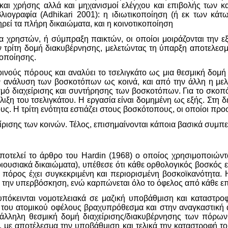
αι χρήσης αλλά και μηχανισμοί ελέγχου και επιβολής των κ
βλιογραφία (Adhikari 2001): η ιδιωτικοποίηση (ή εκ των κάτω
ηρεί τα πλήρη δικαιώματα, και η κοινοτικοποίηση
δα χρηστών, ή σύμπραξη παικτών, οι οποίοι μοιράζονται την ε
ν τρίτη δομή διακυβέρνησης, μελετώντας τη ύπαρξη αποτελεσμ
κοποίησης.
ινούς πόρους και αναλύει το τσελιγκάτο ως μια θεσμική δομή
 ανάλυση των βοσκοτόπων ως κοινά, και από την άλλη η μελέ
εσμό διαχείρισης και συντήρησης των βοσκοτόπων. Για το σκοπ
έλιξη του τσελιγκάτου. Η εργασία είναι δομημένη ως εξής. Στη 
ς. Η τρίτη ενότητα εστιάζει στους βοσκότοπους, οι οποίοι προσ
αχείρισης των κοινών. Τέλος, επισημαίνονται κάποια βασικά συ
ποτελεί το άρθρο του Hardin (1968) ο οποίος χρησιμοποιώντ
σιακά δικαιώματα), υπέθεσε ότι κάθε ορθολογικός βοσκός εν
ο πόρος έχει συγκεκριμένη και περιορισμένη βοσκοϊκανότητα.
ό την υπερβόσκηση, ενώ καρπώνεται όλο το όφελος από κάθε ε
 υπόκεινται νομοτελειακά σε μαζική υποβάθμιση και καταστρο
 του ατομικού οφέλους βραχυπρόθεσμα και στην αναγκαστική 
λληλη θεσμική δομή διαχείρισης/διακυβέρνησης των πόρων, π
με αποτέλεσμα την υποβάθμιση και τελικά την καταστροφή τους