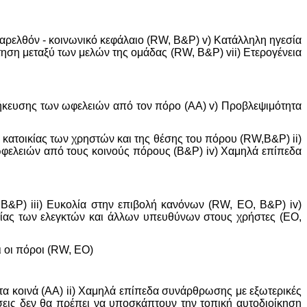
παρελθόν - κοινωνικό κεφάλαιο (RW, Β&Ρ) v) Κατάλληλη ηγεσία
τηση μεταξύ των μελών της ομάδας (RW, Β&Ρ) vii) Ετερογένεια
οθήκευσης των ωφελειών από τον πόρο (ΑΑ) v) Προβλεψιμότητα
κατοικίας των χρηστών και της θέσης του πόρου (RW,Β&Ρ) ii)
φελειών από τους κοινούς πόρους (Β&Ρ) iv) Χαμηλά επίπεδα
, Β&Ρ) iii) Ευκολία στην επιβολή κανόνων (RW, ΕΟ, Β&Ρ) iv)
ίας των ελεγκτών και άλλων υπευθύνων στους χρήστες (ΕΟ,
 οι πόροι (RW, ΕΟ)
τα κοινά (ΑΑ) ii) Χαμηλά επίπεδα συνάρθρωσης με εξωτερικές
ήσεις δεν θα πρέπει να υποσκάπτουν την τοπική αυτοδιοίκηση