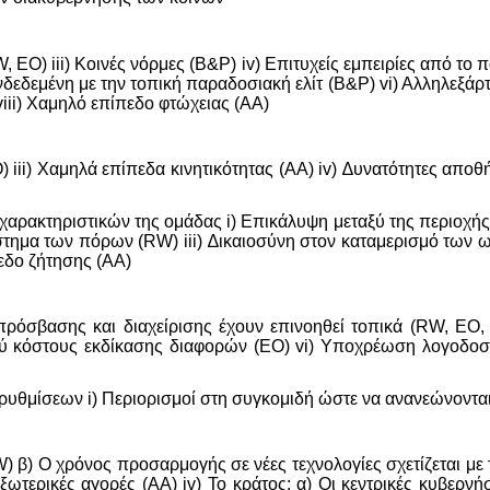
 EO) iii) Κοινές νόρμες (Β&Ρ) iv) Επιτυχείς εμπειρίες από το 
νδεδεμένη με την τοπική παραδοσιακή ελίτ (Β&Ρ) vi) Αλληλεξάρ
iii) Χαμηλό επίπεδο φτώχειας (AA)
 iii) Χαμηλά επίπεδα κινητικότητας (ΑΑ) iv) ∆υνατότητες απ
χαρακτηριστικών της ομάδας i) Επικάλυψη μεταξύ της περιοχής 
τημα των πόρων (RW) iii) ∆ικαιοσύνη στον καταμερισμό των ω
πεδο ζήτησης (ΑΑ)
ς πρόσβασης και διαχείρισης έχουν επινοηθεί τοπικά (RW, ΕΟ
ού κόστους εκδίκασης διαφορών (ΕΟ) vi) Υποχρέωση λογοδοσ
ρυθμίσεων i) Περιορισμοί στη συγκομιδή ώστε να ανανεώνονται
) β) Ο χρόνος προσαρμογής σε νέες τεχνολογίες σχετίζεται με 
εξωτερικές αγορές (ΑΑ) iv) Το κράτος: α) Οι κεντρικές κυβερν