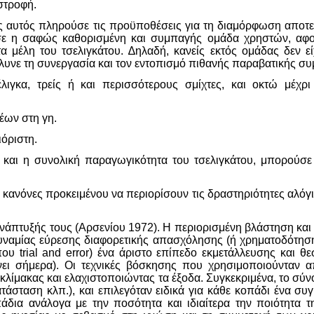
στροφή.
ός αυτός πληρούσε τις προϋποθέσεις για τη διαμόρφωση αποτε
σε η σαφώς καθορισμένη και συμπαγής ομάδα χρηστών, αφού
 τα μέλη του τσελιγκάτου. ∆ηλαδή, κανείς εκτός ομάδας δεν 
λυνε τη συνεργασία και τον εντοπισμό πιθανής παραβατικής σ
ιγκα, τρείς ή και περισσότερους σμίχτες, και οκτώ μέχρι
έων στη γη.
ιόριστη.
αι η συνολική παραγωγικότητα του τσελιγκάτου, μπορούσε ν
ύς κανόνες προκειμένου να περιορίσουν τις δραστηριότητες αλό
ανάπτυξής τους (Αρσενίου 1972). Η περιορισμένη βλάστηση κα
ναμίας εύρεσης διαφορετικής απασχόλησης (ή χρηματοδότησης)
υ trial and error) ένα άριστο επίπεδο εκμετάλλευσης και θ
ι σήμερα). Οι τεχνικές βόσκησης που χρησιμοποιούνταν α
κλίμακας και ελαχιστοποιώντας τα έξοδα. Συγκεκριμένα, το σύ
 κατάσταση κλπ.), και επιλεγόταν ειδικά για κάθε κοπάδι ένα 
δια ανάλογα με την ποσότητα και ιδιαίτερα την ποιότητα 