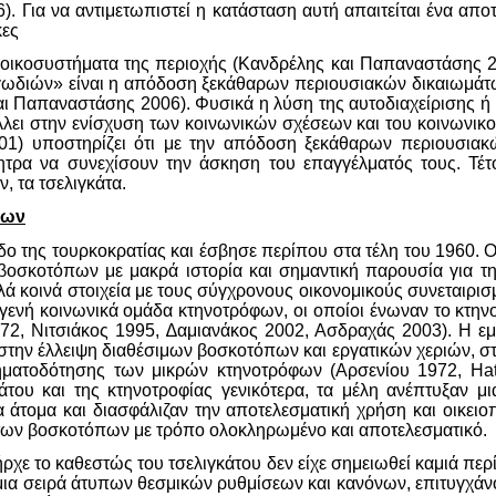
Για να αντιμετωπιστεί η κατάσταση αυτή απαιτείται ένα αποτελ
κες
 οικοσυστήματα της περιοχής (Κανδρέλης και Παπαναστάσης 200
ωδιών» είναι η απόδοση ξεκάθαρων περιουσιακών δικαιωμάτω
ι Παπαναστάσης 2006). Φυσικά η λύση της αυτοδιαχείρισης ή κο
λει στην ενίσχυση των κοινωνικών σχέσεων και του κοινωνικο
1) υποστηρίζει ότι με την απόδοση ξεκάθαρων περιουσιακ
ητρα να συνεχίσουν την άσκηση του επαγγέλματός τους. Τέτ
, τα τσελιγκάτα.
πων
οδο της τουρκοκρατίας και έσβησε περίπου στα τέλη του 1960.
ν βοσκοτόπων με μακρά ιστορία και σημαντική παρουσία για τ
ολλά κοινά στοιχεία με τους σύγχρονους οικονομικούς συνεταιρι
ενή κοινωνικά ομάδα κτηνοτρόφων, οι οποίοι ένωναν το κτηνοτ
972, Νιτσιάκος 1995, ∆αμιανάκος 2002, Ασδραχάς 2003). Η εμ
την έλλειψη διαθέσιμων βοσκοτόπων και εργατικών χεριών, στ
ματοδότησης των μικρών κτηνοτρόφων (Αρσενίου 1972, Hat
του και της κτηνοτροφίας γενικότερα, τα μέλη ανέπτυξαν 
τομα και διασφάλιζαν την αποτελεσματική χρήση και οικειοπ
 των βοσκοτόπων με τρόπο ολοκληρωμένο και αποτελεσματικό.
ήρχε το καθεστώς του τσελιγκάτου δεν είχε σημειωθεί καμιά π
μια σειρά άτυπων θεσμικών ρυθμίσεων και κανόνων, επιτυγχάνο