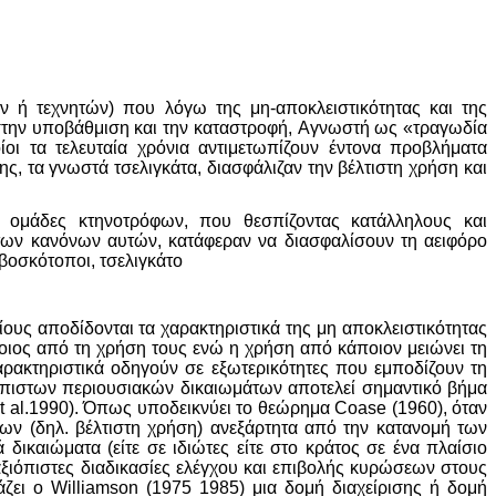
ών ή τεχνητών) που λόγω της μη-αποκλειστικότητας και της
ά στην υποβάθμιση και την καταστροφή, Aγνωστή ως «τραγωδία
οι τα τελευταία χρόνια αντιμετωπίζουν έντονα προβλήματα
, τα γνωστά τσελιγκάτα, διασφάλιζαν την βέλτιστη χρήση και
ς ομάδες κτηνοτρόφων, που θεσπίζοντας κατάλληλους και
 των κανόνων αυτών, κατάφεραν να διασφαλίσουν τη αειφόρο
, βοσκότοποι, τσελιγκάτο
ους αποδίδονται τα χαρακτηριστικά της μη αποκλειστικότητας
οιος από τη χρήση τους ενώ η χρήση από κάποιον μειώνει τη
αρακτηριστικά οδηγούν σε εξωτερικότητες που εμποδίζουν τη
όπιστων περιουσιακών δικαιωμάτων αποτελεί σημαντικό βήμα
t al.1990). Όπως υποδεικνύει το θεώρημα Coase (1960), όταν
ων (δηλ. βέλτιστη χρήση) ανεξάρτητα από την κατανομή των
ικαιώματα (είτε σε ιδιώτες είτε στο κράτος σε ένα πλαίσιο
αξιόπιστες διαδικασίες ελέγχου και επιβολής κυρώσεων στους
άζει ο Williamson (1975 1985) μια δομή διαχείρισης ή δομή