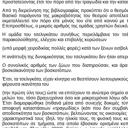
προστατεύοντας έτσι τον πόρο από την τραγωδία και την κατα
Από τη διερεύνηση της βιβλιογραφίας προκύπτει ότι ο θεσμ
Βασικό παράγοντα της μακροβιότητας του θεσμού αποτέλε
εκμεταλλευτεί τον πόρο είτε μόνος του είτε από κοινού με
Επιπροσθέτως, ο μικρός αριθμός της ομάδας χρηστών διευκό
Η ομάδα του τσελιγκάτου συνήθως περιελάμβανε τον τσέλ
παρακολούθησης, ελέγχου και επιβολής κυρώσεων
(υπό μορφή χειροδικίας πολλές φορές) κατά των ξένων εισβολ
Η ανάπτυξη της δυναμικότητας του τσελιγκάτου δεν ήταν απερ
Ο συνολικός αριθμός των ζώων που διατηρούσαν, και άρα κ
βοσκοϊκανότητα των βοσκοτόπων.
Έτσι, τα τσελιγκάτα, είχαν κίνητρα να θεσπίσουν λειτουργικο
φέρουσα ικανότητα του
(την πρώτη ύλη τους) ώστε να επιτύχουν το ανώτερο σημείο 
μελών του, τόσο βραχυχρόνια όσο και μακροχρόνια λόγω αδυ
Έτσι διαμορφώθηκε (πιθανά μέσα από συνεχής δοκιμές τύπο
αποφυγή καταστάσεων «τραγωδίας» (κάτι που δεν συμβαίνε
αποδοτικότητα των βοσκοτόπων, βελτιώνοντας τις οικονομίες 
χαρακτηριστικά τους (δηλ. την ηλικία τους, τη φυσική τους
βοσκοτόπων σε τμήματα, στα οποία έβοσκαν ορισμένα κοπά