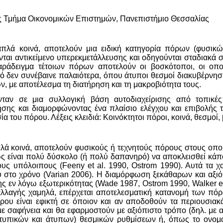
ς Τμήμα Οικονομικών Επιστημών, Πανεπιστήμιο Θεσσαλίας
 απλά κοινά, αποτελούν μια ειδική κατηγορία πόρων (φυσικ
ονται αντικείμενο υπερεκμετάλλευσης και οδηγούνται σταδιακ
ράδειγμα τέτοιων πόρων αποτελούν οι βοσκότοποι, οι οποί
 δεν συνέβαινε παλαιότερα, όπου άτυποι θεσμοί διακυβέρνησης
, με αποτέλεσμα τη διατήρηση και τη μακροβιότητα τους.
νταν σε μια συλλογική βάση αυτοδιαχείρισης από τοπικέ
ρήσης και διαμορφώνοντας ένα πλαίσιο ελέγχου και επιβολής
ία του πόρου. Λέξεις κλειδιά: Κοινόκτητοι πόροι, κοινά, θεσμοί
πλά κοινά, αποτελούν φυσικούς ή τεχνητούς πόρους στους οποί
ώς είναι πολύ δύσκολο (ή πολύ δαπανηρό) να αποκλεισθεί κάπ
ους υπόλοιπους (Feeny et al. 1990, Οstrom 1990). Αυτά τα χ
ου στο χρόνο (Varian 2006). Η διαμόρφωση ξεκάθαρων και αξι
ς εν λόγω εξωτερικότητας (Wade 1987, Οstrom 1990, Walker e
αλλαγής χαμηλά, επέρχεται αποτελεσματική κατανομή των πόρ
ου είναι εφικτή σε όποιον και αν αποδοθούν τα περιουσιακά δ
ε σαφήνεια και θα εφαρμοστούν με αξιόπιστο τρόπο (δηλ. με 
ο (τυπικών και άτυπων) θεσμικών ρυθμίσεων ή, όπως το ονομ