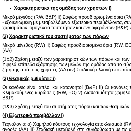
Χαρακτηριστικά της ομάδας των χρηστών i)
Mικρό μέγεθος (RW, Β&Ρ) ii) Σαφώς προσδιορισμένα όρια (RW,
- εξοικειωμένη με μεταβαλλόμενα εξωτερικά περιβάλλοντα, συ
χαρισμάτων, ομογένεια ταυτοτήτων και ενδιαφερόντων (B&P) v
(
2)
Χαρακτηριστικά του συστήματος των πόρων
Mικρό μέγεθος (RW) ii) Σαφώς προσδιορισμένα όρια (RW, EO)
(AA)
(1&2) Σχέση μεταξύ των χαρακτηριστικών των πόρων και των 
Υψηλά επίπεδα εξάρτησης των μελών της ομάδας από το σύσ
ζήτησης από τους χρήστες (ΑΑ) iiv) Σταδιακή αλλαγή στο επί
(3) Θεσμικές ρυθμίσεις i)
Οι κανόνες είναι απλοί και κατανοητοί (Β&Ρ) ii) Oι κανόνε
Κλιμακούμενες κυρώσεις (RW, ΕΟ) v) ∆ιαθεσιμότητα χαμηλ
Β&Ρ)
(1&3) Σχέση μεταξύ του συστήματος πόρου και των θεσμικών 
(4) Εξωτερικό περιβάλλον i)
Τεχνολογία: α) Χαμηλού κόστους τεχνολογία αποκλεισμού (RW
αγορές (ΑΑ) iii) Σταδιακή μεταβολή στη συνάρθρωση με τις 