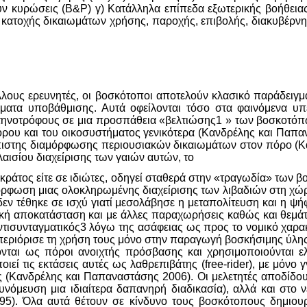
ουν κυρώσεις (Β&Ρ) γ) Κατάλληλα επίπεδα εξωτερικής βοήθεια
α κατοχής δικαιωμάτων χρήσης, παροχής, επιβολής, διακυβέρν
λους ερευνητές, οι βοσκότοποι αποτελούν κλασικό παράδειγμα
ήματα υποβάθμισης. Αυτά οφείλονται τόσο στα φαινόμενα υ
ηνοτρόφους σε μια προσπάθεια «βελτιώσης1 » των βοσκοτόπων
ου και του οικοσυστήματος γενικότερα (Κανδρέλης και Παπαν
πιστης διαμόρφωσης περιουσιακών δικαιωμάτων στον πόρο (Κ
ισίου διαχείρισης των γαιών αυτών, το
ο κράτος είτε σε ιδιώτες, οδηγεί σταθερά στην «τραγωδία» των 
ρφωση μιας ολοκληρωμένης διαχείρισης των λιβαδιών στη χώρα 
ν τέθηκε σε ισχύ γιατί μεσολάβησε η μεταπολίτευση και η ψή
ική αποκατάσταση και με άλλες παραχωρήσεις καθώς και θεμά
 αντισυνταγματικός3 λόγω της ασάφειας ως προς το νομικό χαρ
ι περιόρισε τη χρήση τους μόνο στην παραγωγή βοσκήσιμης ύλη
ονται ως πόροι ανοιχτής πρόσβασης και χρησιμοποιούνται ε
ί τις εκτάσεις αυτές ως λαθρεπιβάτης (free-rider), με μόνο 
ς (Κανδρέλης και Παπαναστάσης 2006). Οι μελετητές αποδίδο
υνόμευση μια ιδιαίτερα δαπανηρή διαδικασία), αλλά και στο 
5). Όλα αυτά θέτουν σε κίνδυνο τους βοσκότοπους δημιουρ