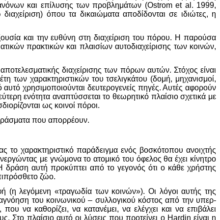
ανόνων και επίλυσης των προβλημάτων (Ostrom et al. 1999,
 διαχείριση) όπου τα δικαιώματα αποδίδονται σε ιδιώτες, η
ξουσία και την ευθύνη στη διαχείριση του πόρου. Η παρούσα
ατικών πρακτικών και πλαισίων αυτοδιαχείρισης των κοινών,
 αποτελεσματικής διαχείρισης των πόρων αυτών. Στόχος είναι
τη των χαρακτηριστικών του τσελιγκάτου (δομή, μηχανισμοί,
ό αυτό χρησιμοποιούνται δευτερογενείς πηγές. Αυτές αφορούν
δεύτερη ενότητα αναπτύσσεται το θεωρητικό πλαίσιο σχετικά με
διορίζονται ως κοινοί πόροι.
μπεράσματα που απορρέουν.
ας το χαρακτηριστικό παράδειγμα ενός βοσκότοπου ανοιχτής
εργώντας με γνώμονα το ατομικό του όφελος θα έχει κίνητρο
 Η δράση αυτή προκύπτει από το γεγονός ότι ο κάθε χρήστης
πιπρόσθετο ζώο.
φή (η λεγόμενη «τραγωδία των κοινών»). Οι λόγοι αυτής της
αγνόηση του κοινωνικού – συλλογικού κόστος από την υπερ-
ου να καθορίζει, να κατανέμει, να ελέγχει και να επιβάλει
. Στο πλαίσιο αυτό οι λύσεις που προτείνει ο Hardin είναι η