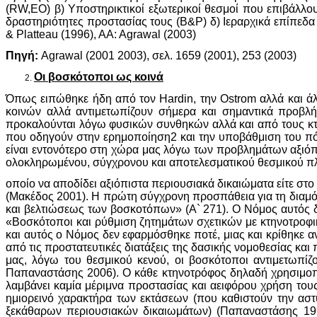
(RW,EO) β) Υποστηρικτικοί εξωτερικοί θεσμοί που επιβάλλ
δραστηριότητες προστασίας τους (Β&Ρ) δ) Ιεραρχικά επίπεδ
& Platteau (1996), AA: Agrawal (2003)
Πηγή:
Agrawal (2001 2003), σελ. 1659 (2001), 253 (2003)
Οι βοσκότοποι ως κοινά
Όπως ειπώθηκε ήδη από τον Hardin, την Ostrom αλλά και άλ
κοινών αλλά αντιμετωπίζουν σήμερα και σημαντικά προβλ
προκαλούνται λόγω φυσικών συνθηκών αλλά και από τους κτ
που οδηγούν στην ερημοποίηση2 και την υποβάθμιση του πόρ
είναι εντονότερο στη χώρα μας λόγω των προβλημάτων αξιό
ολοκληρωμένου, σύγχρονου και αποτελεσματικού θεσμικού πλα
οποίο να αποδίδει αξιόπιστα περιουσιακά δικαιώματα είτε στ
(Μακέδος 2001). Η πρώτη σύγχρονη προσπάθεια για τη διαμό
και βελτιώσεως των βοσκοτόπων» (Α` 271). Ο Νόμος αυτός δε
«Βοσκότοποι και ρύθμιση ζητημάτων σχετικών με κτηνοτροφ
και αυτός ο Νόμος δεν εφαρμόσθηκε ποτέ, μιας και κρίθηκε
από τις προστατευτικές διατάξεις της δασικής νομοθεσίας κα
μας, λόγω του θεσμικού κενού, οι βοσκότοποι αντιμετωπίζ
Παπαναστάσης 2006). Ο κάθε κτηνοτρόφος δηλαδή χρησιμοποιε
λαμβάνει καμία μέριμνα προστασίας και αειφόρου χρήση του
ημιορεινό χαρακτήρα των εκτάσεων (που καθιστούν την αστ
ξεκάθαρων περιουσιακών δικαιωμάτων) (Παπαναστάσης 199