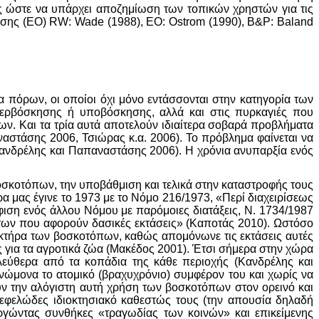
ς ώστε να υπάρχει αποζημίωση των τοπικών χρηστών για τις
ησης (ΕΟ) RW: Wade (1988), EO: Ostrom (1990), B&P: Baland
 πόρων, οι οποίοι όχι μόνο εντάσσονται στην κατηγορία των
περβόσκησης ή υποβόσκησης, αλλά και στις πυρκαγιές που
. Και τα τρία αυτά αποτελούν ιδιαίτερα σοβαρά προβλήματα
αστάσης 2006, Τσιώρας κ.α. 2006). Το πρόβλημα φαίνεται να
ανδρέλης και Παπαναστάσης 2006). Η χρόνια ανυπαρξία ενός
βοσκοτόπων, την υποβάθμιση και τελικά στην καταστροφής τους
μας έγινε το 1973 με το Νόμο 216/1973, «Περί διαχειρίσεως
φιση ενός άλλου Νόμου με παρόμοιες διατάξεις, Ν. 1734/1987
των που αφορούν δασικές εκτάσεις» (Καποτάς 2010). Ωστόσο
ακτήρα των βοσκοτόπων, καθώς απομόνωνε τις εκτάσεις αυτές
ς για τα αγροτικά ζώα (Μακέδος 2001). Έτσι σήμερα στην χώρα
λεύθερα από τα κοπάδια της κάθε περιοχής (Κανδρέλης και
γνώμονα το ατομικό (βραχυχρόνιο) συμφέρον του και χωρίς να
υν την αλόγιστη αυτή χρήση των βοσκοτόπων στον ορεινό και
νεφελώδες ιδιοκτησιακό καθεστώς τους (την απουσία δηλαδή
γώντας συνθήκες «τραγωδίας των κοινών» και επικείμενης