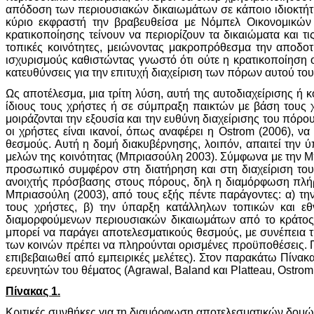
απόδοση των περιουσιακών δικαιωμάτων σε κάποιο ιδιοκτήτη,
κύριο εκφραστή την βραβευθείσα με Νόμπελ Οικονομικών γι
κρατικοποίησης τείνουν να περιορίζουν τα δικαιώματα και τ
τοπικές κοινότητες, μειώνοντας μακροπρόθεσμα την αποδοτ
ισχυρισμούς καθιστώντας γνωστό ότι ούτε η κρατικοποίηση
κατευθύνσεις για την επιτυχή διαχείριση των πόρων αυτού το
Ως αποτέλεσμα, μια τρίτη λύση, αυτή της αυτοδιαχείρισης ή
ίδιους τους χρήστες ή σε σύμπραξη παικτών με βάση τους χρ
μοιράζονται την εξουσία και την ευθύνη διαχείρισης του πό
οι χρήστες είναι ικανοί, όπως αναφέρει η Ostrom (2006), ν
θεσμούς. Αυτή η δομή διακυβέρνησης, λοιπόν, απαιτεί την
μελών της κοινότητας (Μπριασούλη 2003). Σύμφωνα με την Μπ
προσωπικό συμφέρον στη διατήρηση και στη διαχείριση του 
ανοιχτής πρόσβασης στους πόρους, δηλ η διαμόρφωση πλήρο
Μπριασούλη (2003), από τους εξής πέντε παράγοντες: α) την
τους χρήστες, β) την ύπαρξη κατάλληλων τοπικών και εθ
διαμορφούμενων περιουσιακών δικαιωμάτων από το κράτος, 
μπορεί να παράγει αποτελεσματικούς θεσμούς, με συνέπεια 
των κοινών πρέπει να πληρούνται ορισμένες προϋποθέσεις. Πα
επιβεβαιωθεί από εμπειρικές μελέτες). Στον παρακάτω Πίνα
ερευνητών του θέματος (Agrawal, Baland και Platteau, Ostro
Πίνακας 1.
Κριτικές συνθήκες για τη διαμόρφωση αποτελεσματικών δομ