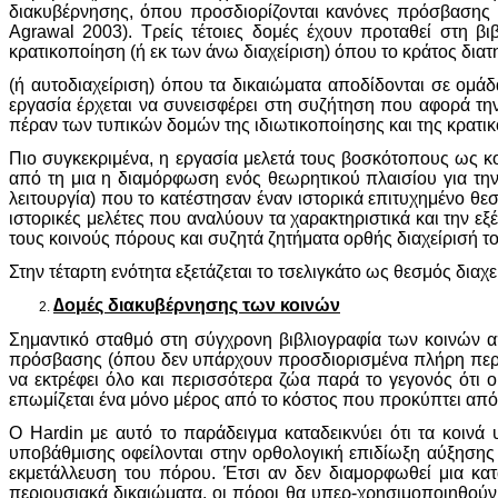
διακυβέρνησης, όπου προσδιορίζονται κανόνες πρόσβασης κ
Agrawal 2003). Τρείς τέτοιες δομές έχουν προταθεί στη βι
κρατικοποίηση (ή εκ των άνω διαχείριση) όπου το κράτος διατ
(ή αυτοδιαχείριση) όπου τα δικαιώματα αποδίδονται σε ομά
εργασία έρχεται να συνεισφέρει στη συζήτηση που αφορά τη
πέραν των τυπικών δομών της ιδιωτικοποίησης και της κρατι
Πιο συγκεκριμένα, η εργασία μελετά τους βοσκότοπους ως κο
από τη μια η διαμόρφωση ενός θεωρητικού πλαισίου για την
λειτουργία) που το κατέστησαν έναν ιστορικά επιτυχημένο θ
ιστορικές μελέτες που αναλύουν τα χαρακτηριστικά και την εξ
τους κοινούς πόρους και συζητά ζητήματα ορθής διαχείρισή του
Στην τέταρτη ενότητα εξετάζεται το τσελιγκάτο ως θεσμός δι
∆ομές διακυβέρνησης των κοινών
Σημαντικό σταθμό στη σύγχρονη βιβλιογραφία των κοινών α
πρόσβασης (όπου δεν υπάρχουν προσδιορισμένα πλήρη περιου
να εκτρέφει όλο και περισσότερα ζώα παρά το γεγονός ότι 
επωμίζεται ένα μόνο μέρος από το κόστος που προκύπτει απ
Ο Hardin με αυτό το παράδειγμα καταδεικνύει ότι τα κοινά
υποβάθμισης οφείλονται στην ορθολογική επιδίωξη αύξησης
εκμετάλλευση του πόρου. Έτσι αν δεν διαμορφωθεί μια κατά
περιουσιακά δικαιώματα, οι πόροι θα υπερ-χρησιμοποιηθούν, 