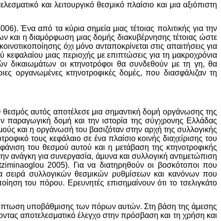
εσματικό και λειτουργικό θεσμικό πλαίσιο και μια αξιόπιστη
6). Ένα από τα κύρια σημεία μιας τέτοιας πολιτικής για την
ν και η διαμόρφωση μιας δομής διακυβέρνησης τέτοιας ώστε
ινοτικοποίησης όχι μόνο ανταποκρίνεται στις απαιτήσεις για
ύ κεφαλαίου μιας περιοχής με επιπτώσεις για τη μακροχρόνια
ών δικαιωμάτων οι κτηνοτρόφοι θα συνδεθούν με τη γη, θα
οιες οργανωμένες κτηνοτροφικές δομές, που διασφάλιζαν τη
 Ο θεσμός αυτός αποτέλεσε μια σημαντική δομή οργάνωσης της
ην παραγωγική δομή και την ιστορία της σύγχρονης Ελλάδας
σμούς και η οργάνωσή του βασιζόταν στην αρχή της συλλογικής
ροφικό τους κεφάλαιο σε ένα πλαίσιο κοινής διαχείρισης του
φάνιση του θεσμού αυτού και η μετάβαση της κτηνοτροφικής
ην ανάγκη για συνεργασία, άμυνα και συλλογική αντιμετώπιση
ziminaoglou 2005). Για να διατηρηθούν οι βοσκότοποι που
μια σειρά συλλογικών θεσμικών ρυθμίσεων και κανόνων που
οίηση του πόρου. Ερευνητές επισημαίνουν ότι το τσελιγκάτο
ερίπτωση υποβάθμισης των πόρων αυτών. Στη βάση της άμεσης
ντας αποτελεσματικό έλεγχο στην πρόσβαση και τη χρήση και