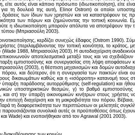
 είτε αυτός είναι κάποιο πρόσωπο (ιδιωτικοποίηση), είτε είνα
α τη δουλειά της αυτή, Elinor Ostrom) οι οποίοι υποστηρί
ις δράσεις των ίδιων των χρηστών και να καταστρέφουν τις π
ικότητα των πόρων και ζημιώνοντας την τοπική κοινωνία. Ε
 ούτε η ιδιωτικοποίηση μπορούν απόλυτα να αποτρέψουν την τ
υ τύπου (Μπριασούλη 2003).
 κοινοτικοποίησης, κερδίζει συνεχώς έδαφος (Ostrom 1990). Σύ
ήστες (περιλαμβάνοντας την τοπική κοινότητα, το κράτος, μη
ρου (Wade 1988, Μπριασούλη 2003). Η αυτοδιαχείριση αναδεικνύ
α επικοινωνούν αποτελεσματικά μεταξύ τους και να σχεδιάζουν
 ύπαρξη εμπιστοσύνης και συνεργασίας στη λήψη αποφάσεων 
ριασούλη (2003), η θέσπιση μηχανισμών και δομών αυτοδιαχεί
πόρου, και δεύτερον, ότι η συνεργασία των παικτών είναι ου
υς δικαιωμάτων καθώς και η «ισόρροπη» κατανομή τους στου
 ύπαρξη παράδοσης αυτορρύθμισης (self-regulation) και ήθου
νικών υποστηρικτικών θεσμών, γ) το βαθμό εμπιστοσύνης
και στ) την ύπαρξη οικονομικών κινήτρων στους χρήστες να 
την επιτυχή διαχείριση και τη μακροβιότητα του πόρου. Βέβαι
ρά τη διαφορετικότητα των περιπτώσεων οι μελετητές συγκλίνο
κα παρουσιάζονται συνολικά αυτές οι προϋποθέσεις όπως έχου
m και Wade) και ενοποιήθηκαν από τον Agrawal (2001 2003).
ών διακυβέρνησης των κοινών