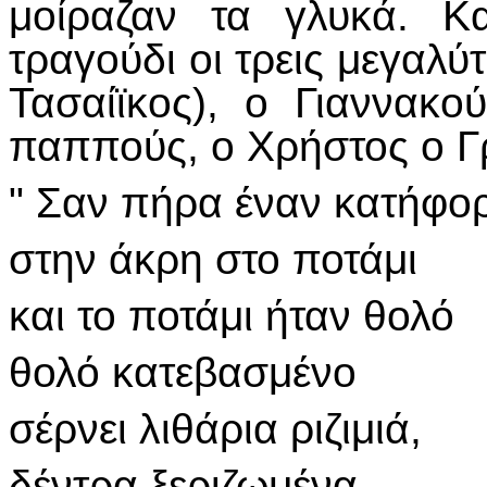
μοίραζαν τα γλυκά. Κ
τραγούδι οι τρεις μεγαλ
Τασαίϊκος), ο Γιαννακ
παππούς, ο Χρήστος ο Γ
" Σαν πήρα έναν κατήφο
στην άκρη στο ποτάμι
και το ποτάμι ήταν θολό
θολό κατεβασμένο
σέρνει λιθάρια ριζιμιά,
δέντρα ξεριζωμένα