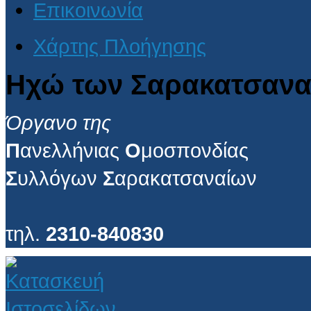
Επικοινωνία
Χάρτης Πλοήγησης
Ηχώ των Σαρακατσανα
Όργανο της
Π
ανελλήνιας
Ο
μοσπονδίας
Σ
υλλόγων
Σ
αρακατσαναίων
τηλ.
2310-840830