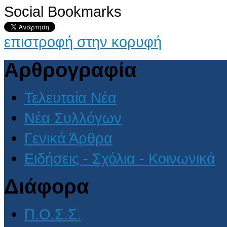
Social Bookmarks
επιστροφή στην κορυφή
Αρθρογραφία
Τελευταία Νέα
Νέα Συλλόγων
Γενικά Άρθρα
Ειδήσεις - Σχόλια - Κοινωνικά
Διάφορα
Π.Ο.Σ.Σ.