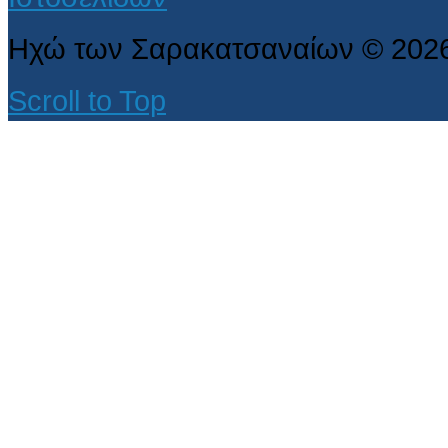
Ηχώ των Σαρακατσαναίων
©
202
Scroll to Top