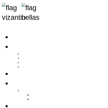
Αρχική
Αρθρογραφία
Τελευταία Νέα
Νέα Συλλόγων
Γενικά Άρθρα
Ειδήσεις - Σχόλια - Κοινωνικά
Ιστορίες Ζωής
Π.Ο.Σ.Σ.
Ιστορία Π.Ο.Σ.Σ.
Ιστορικό Ίδρυσης Π.Ο.Σ.Σ.
Βιογραφικό Π.Ο.Σ.Σ.
Χορηγοί