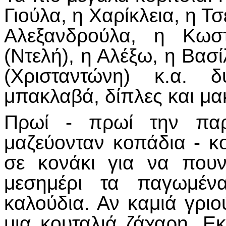
Γιούλα, η Χαρίκλεια, η Τ
Αλεξανδρούλα, η Κω
(Ντελή), η Αλέξω, η Βασ
(Χρισταντώνη) κ.α. 
μπακλαβά, δίπλες και μακ
Πρωί - πρωί την παρ
μαζεύονταν κοπάδια - κ
σε κονάκι για να πουν
μεσημέρι τα παγωμένα
καλούδια. Αν καμιά γριού
μια κουταλιά ζάχαρη. Εκ