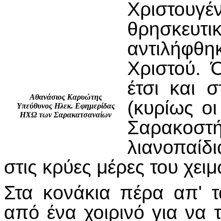
Χριστου
θρησκευ
αντιλήφθη
Χριστού. 
έτσι και 
Αθανάσιος Καρυώτης
(κυρίως οι
Υπεύθυνος Ηλεκ. Εφημερίδας
ΗΧΩ των Σαρακατσαναίων
Σαρακοστή
λιανοπαίδ
στις κρύες μέρες του χειμ
Στα κονάκια πέρα απ' τ
από ένα χοιρινό για να 