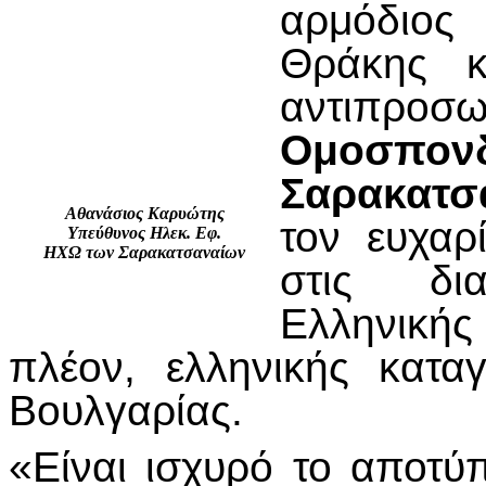
αρμόδιος 
Θράκης 
αντιπρ
Ομοσπ
Σαρακατσ
Αθανάσιος Καρυώτης
τον ευχαρ
Υπεύθυνος Ηλεκ. Εφ.
ΗΧΩ των Σαρακατσαναίων
στις δι
Ελληνικής
πλέον, ελληνικής κατα
Βουλγαρίας.
«Είναι ισχυρό το αποτ