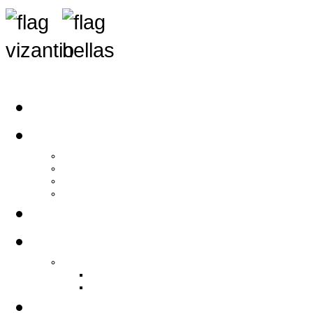
Αρχική
Αρθρογραφία
Τελευταία Νέα
Νέα Συλλόγων
Γενικά Άρθρα
Ειδήσεις - Σχόλια - Κοινωνικά
Ιστορίες Ζωής
Π.Ο.Σ.Σ.
Ιστορία Π.Ο.Σ.Σ.
Ιστορικό Ίδρυσης Π.Ο.Σ.Σ.
Βιογραφικό Π.Ο.Σ.Σ.
Χορηγοί