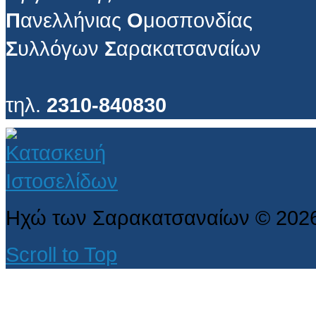
Π
ανελλήνιας
Ο
μοσπονδίας
Σ
υλλόγων
Σ
αρακατσαναίων
τηλ.
2310-840830
Ηχώ των Σαρακατσαναίων
©
202
Scroll to Top