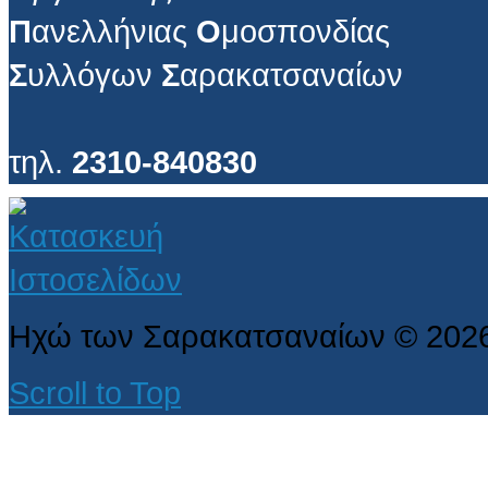
Π
ανελλήνιας
Ο
μοσπονδίας
Σ
υλλόγων
Σ
αρακατσαναίων
τηλ.
2310-840830
Ηχώ των Σαρακατσαναίων
©
202
Scroll to Top