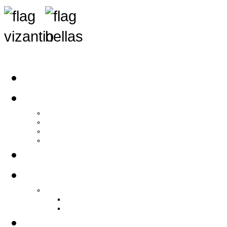
Αρχική
Αρθρογραφία
Τελευταία Νέα
Νέα Συλλόγων
Γενικά Άρθρα
Ειδήσεις - Σχόλια - Κοινωνικά
Ιστορίες Ζωής
Π.Ο.Σ.Σ.
Ιστορία Π.Ο.Σ.Σ.
Ιστορικό Ίδρυσης Π.Ο.Σ.Σ.
Βιογραφικό Π.Ο.Σ.Σ.
Χορηγοί