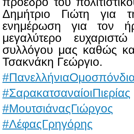
πρόεδρο του πολιτιστικ
Δημήτριο Γιώτη για τ
ενημέρωση για τον ή
μεγαλύτερο ευχαριστ
συλλόγου μας καθώς κα
Τσακνάκη Γεώργιο.
#ΠανελλήνιαΟμοσπόνδι
#ΣαρακατσαναίοιΠιερίας
#ΜουτσιάναςΓιώργος
#ΛέφαςΓρηγόρης