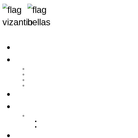
Αρχική
Αρθρογραφία
Τελευταία Νέα
Νέα Συλλόγων
Γενικά Άρθρα
Ειδήσεις - Σχόλια - Κοινωνικά
Ιστορίες Ζωής
Π.Ο.Σ.Σ.
Ιστορία Π.Ο.Σ.Σ.
Ιστορικό Ίδρυσης Π.Ο.Σ.Σ.
Βιογραφικό Π.Ο.Σ.Σ.
Χορηγοί