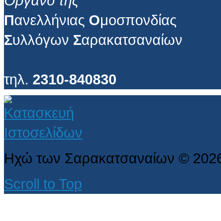
Όργανο της
Π
ανελλήνιας
Ο
μοσπονδίας
Σ
υλλόγων
Σ
αρακατσαναίων
τηλ.
2310-840830
Ηχώ των Σαρακατσαναίων
©
202
Scroll to Top