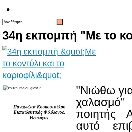
Επικοινωνία
34η εκπομπή "Με το κον
"Νιώθω γι
χαλασμό" 
Παναγιώτα Κουκουτσέλου
ποιητής Α
Εκπαιδευτικός Φιλόλογος,
Θεολόγος
αυτό επι