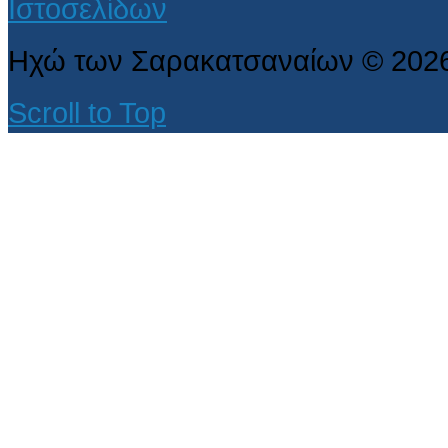
Ηχώ των Σαρακατσαναίων
©
202
Scroll to Top