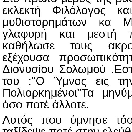
εκλεκτή Φιλόλογος κα
μυθιστορημάτων κα Μ
γλαφυρή και μεστή π
καθήλωσε τους ακρο
εξέχουσα προσωπικότη
Διονυσίου Σολωμού .Εσ
του :"Ο Ύμνος εις την
Πολιορκημένοι"Τα μηνύ
όσο ποτέ άλλοτε.
Αυτός που ύμνησε τόσ
ταξίδεψε ποτέ στην ελεύ