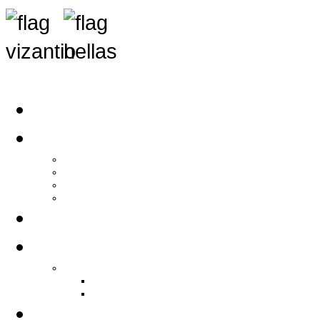
Αρχική
Αρθρογραφία
Τελευταία Νέα
Νέα Συλλόγων
Γενικά Άρθρα
Ειδήσεις - Σχόλια - Κοινωνικά
Ιστορίες Ζωής
Π.Ο.Σ.Σ.
Ιστορία Π.Ο.Σ.Σ.
Ιστορικό Ίδρυσης Π.Ο.Σ.Σ.
Βιογραφικό Π.Ο.Σ.Σ.
Χορηγοί