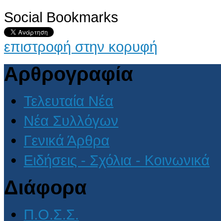
Social Bookmarks
επιστροφή στην κορυφή
Αρθρογραφία
Τελευταία Νέα
Νέα Συλλόγων
Γενικά Άρθρα
Ειδήσεις - Σχόλια - Κοινωνικά
Διάφορα
Π.Ο.Σ.Σ.