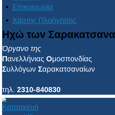
Επικοινωνία
Χάρτης Πλοήγησης
Ηχώ των Σαρακατσανα
Όργανο της
Π
ανελλήνιας
Ο
μοσπονδίας
Σ
υλλόγων
Σ
αρακατσαναίων
τηλ.
2310-840830