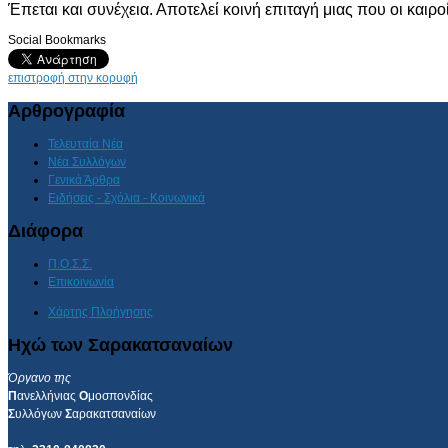
Έπεται και συνέχεια. Αποτελεί κοινή επιταγή μιας που οι καιροί
Social Bookmarks
επιστροφή στην κορυφή
Αρθρογραφία
Τελευταία Νέα
Νέα Συλλόγων
Γενικά Άρθρα
Ειδήσεις - Σχόλια - Κοινωνικά
Διάφορα
Π.Ο.Σ.Σ.
Επικοινωνία
Χάρτης Πλοήγησης
Ηχώ των Σαρακατσαναίων
Όργανο της
Π
ανελλήνιας
Ο
μοσπονδίας
Σ
υλλόγων
Σ
αρακατσαναίων