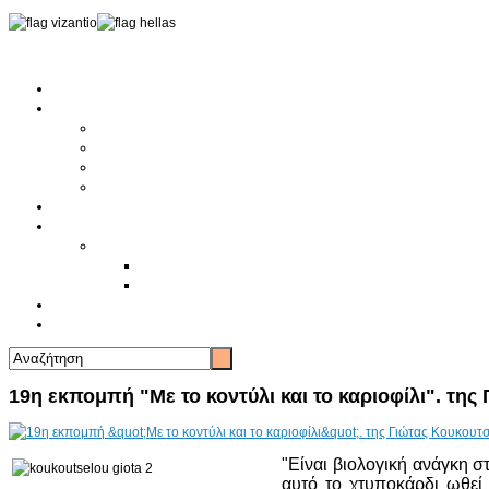
Αρχική
Αρθρογραφία
Τελευταία Νέα
Νέα Συλλόγων
Γενικά Άρθρα
Ειδήσεις - Σχόλια - Κοινωνικά
Ιστορίες Ζωής
Π.Ο.Σ.Σ.
Ιστορία Π.Ο.Σ.Σ.
Ιστορικό Ίδρυσης Π.Ο.Σ.Σ.
Βιογραφικό Π.Ο.Σ.Σ.
Χορηγοί
Επικοινωνία
19η εκπομπή "Με το κοντύλι και το καριοφίλι". της
"Είναι βιολογική ανάγκη σ
αυτό το χτυποκάρδι ωθεί