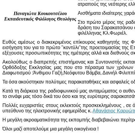
ατραπούς της νεότερης ελλ
Αισθήματα ιδιαίτερης χαρά
Παναγιώτα Κουκουτσέλου
Εκπαιδευτικός Φιλόλογος Θεολόγος
Στο πρώτο μέρος της ραδ
δράση του Σαρακατσάνου ο
φιλέλληνας Κλ.Φωριέλ.
Ευθύς αμέσως ο διακεκριμένος επίκουρος καθηγητής της Φι
εισήγηση του για το πρώτο "κοντύλι"της προετοιμασίας της 
εξέχουσες προσωπικότητες της ημέτερης αλλά και διεθνούς σκ
Ακολούθως ο διαπρεπής επιστήμονας και Συντονιστής εκπα
Ορθόδοξης Εκκλησίας μας που στο πέρασμα των χρόνων 
Διαφωτισμού :Άνθιμου Γαζή,Νεόφυτου Βάμβα, Δανιήλ Φιλιππί
Τα όσα ακούστηκαν πολύτιμες παρακαταθήκες και ασφαλείς οδο
Κατά τη διάρκεια της ραδιοφωνικού μας ανταμώματος ο αυθε
το σινάφι μας τόσο δικά του όσο και της ευρύτερης σαρακατσ
Πολλές ευχαριστίες στους εκλεκτούς προσκεκλημένους , σε ό
υπεύθυνο της ηλεκτρονικής εφημερίδας κ.
Αθανάσιος Καρυώτ
Η μεγάλη ακροαματικότητα της εκπομπής διαβεβαιώνει περίτρα
Όλοι μαζί αποτελούμε μια μεγάλη οικογένεια !