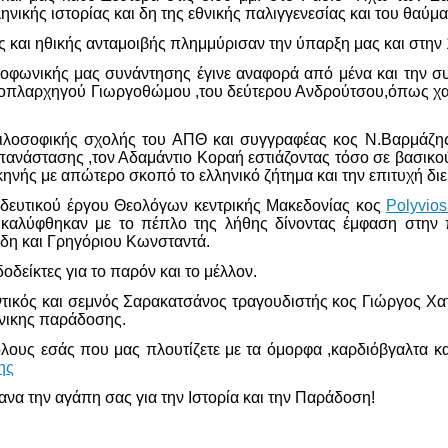
ηνικής ιστορίας και δη της εθνικής παλιγγενεσίας και του θαύμα
ς και ηθικής ανταμοιβής πλημμύρισαν την ύπαρξη μας και στην 1
ιοφωνικής μας συνάντησης έγινε αναφορά από μένα και την 
πλαρχηγού Γιωργοθώμου ,του δεύτερου Ανδρούτσου,όπως χαρακ
λοσοφικής σχολής του ΑΠΘ και συγγραφέας κος Ν.Βαρμάζης γ
Επανάστασης ,τον Αδαμάντιο Κοραή εστιάζοντας τόσο σε βασικού
ηνής με απώτερο σκοπό το ελληνικό ζήτημα και την επιτυχή δι
ιδευτικού έργου Θεολόγων κεντρικής Μακεδονίας κος
Polyvios
καλύφθηκαν με το πέπλο της λήθης δίνοντας έμφαση στη
δη και Γρηγόριου Κωνσταντά.
δείκτες για το παρόν και το μέλλον.
ντικός και σεμνός Σαρακατσάνος τραγουδιστής κος Γιώργος Χατ
άνικης παράδοσης.
λους εσάς που μας πλουτίζετε με τα όμορφα ,καρδιόβγαλτα κα
ης
να την αγάπη σας για την Ιστορία και την Παράδοση!