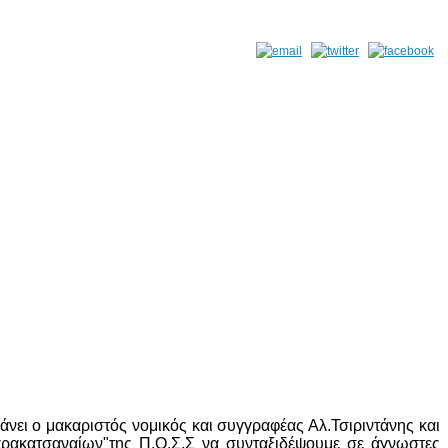
άνει ο μακαριστός νομικός και συγγραφέας Αλ.Τσιριντάνης και
αρακατσαναίων"της Π.Ο.Σ.Σ να συνταξιδέψουμε σε άγνωστες