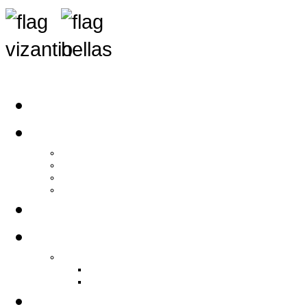
Αρχική
Αρθρογραφία
Τελευταία Νέα
Νέα Συλλόγων
Γενικά Άρθρα
Ειδήσεις - Σχόλια - Κοινωνικά
Ιστορίες Ζωής
Π.Ο.Σ.Σ.
Ιστορία Π.Ο.Σ.Σ.
Ιστορικό Ίδρυσης Π.Ο.Σ.Σ.
Βιογραφικό Π.Ο.Σ.Σ.
Χορηγοί