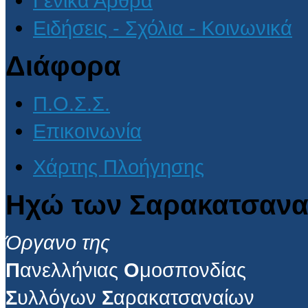
Γενικά Άρθρα
Ειδήσεις - Σχόλια - Κοινωνικά
Διάφορα
Π.Ο.Σ.Σ.
Επικοινωνία
Χάρτης Πλοήγησης
Ηχώ των Σαρακατσανα
Όργανο της
Π
ανελλήνιας
Ο
μοσπονδίας
Σ
υλλόγων
Σ
αρακατσαναίων