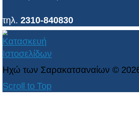
τηλ.
2310-840830
Ηχώ των Σαρακατσαναίων
©
202
Scroll to Top