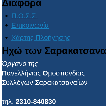
Διάφορα
Π.Ο.Σ.Σ.
Επικοινωνία
Χάρτης Πλοήγησης
Ηχώ των Σαρακατσανα
Όργανο της
Π
ανελλήνιας
Ο
μοσπονδίας
Σ
υλλόγων
Σ
αρακατσαναίων
τηλ.
2310-840830