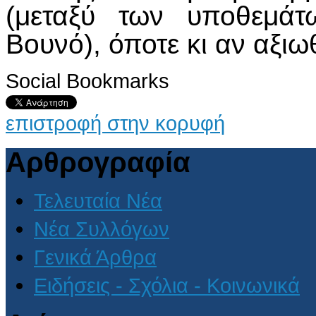
(μεταξύ των υποθεμάτ
Βουνό), όποτε κι αν αξιωθ
Social Bookmarks
επιστροφή στην κορυφή
Αρθρογραφία
Τελευταία Νέα
Νέα Συλλόγων
Γενικά Άρθρα
Ειδήσεις - Σχόλια - Κοινωνικά