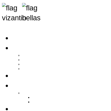
Αρχική
Αρθρογραφία
Τελευταία Νέα
Νέα Συλλόγων
Γενικά Άρθρα
Ειδήσεις - Σχόλια - Κοινωνικά
Ιστορίες Ζωής
Π.Ο.Σ.Σ.
Ιστορία Π.Ο.Σ.Σ.
Ιστορικό Ίδρυσης Π.Ο.Σ.Σ.
Βιογραφικό Π.Ο.Σ.Σ.
Χορηγοί