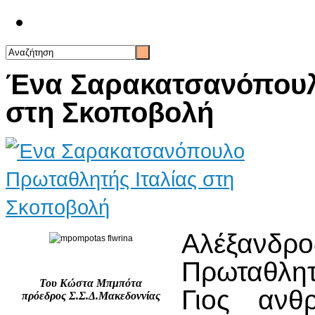
Επικοινωνία
Ένα Σαρακατσανόπουλ
στη Σκοποβολή
Αλέξανδρο
Πρωταθλητ
Του Κώστα Μπμπότα
Γιος αν
πρόεδρος Σ.Σ.Δ.Μακεδοννίας