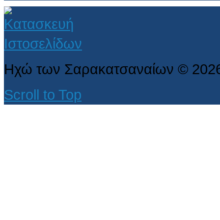
Ηχώ των Σαρακατσαναίων
©
202
Scroll to Top