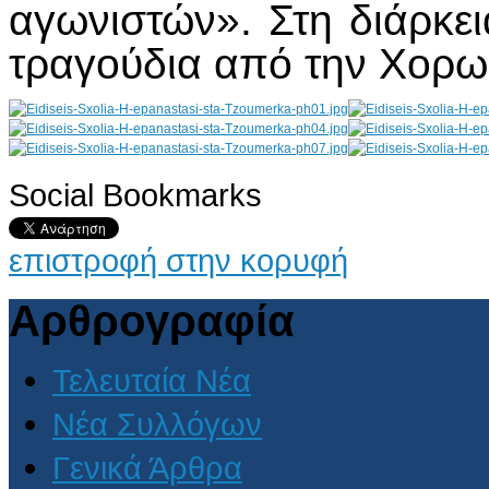
αγωνιστών». Στη διάρκε
τραγούδια από την Χορω
Social Bookmarks
AdmirorGallery 4.5.0
, author/s
Vasiljevski
&
Kekeljevic
.
επιστροφή στην κορυφή
Αρθρογραφία
Τελευταία Νέα
Νέα Συλλόγων
Γενικά Άρθρα