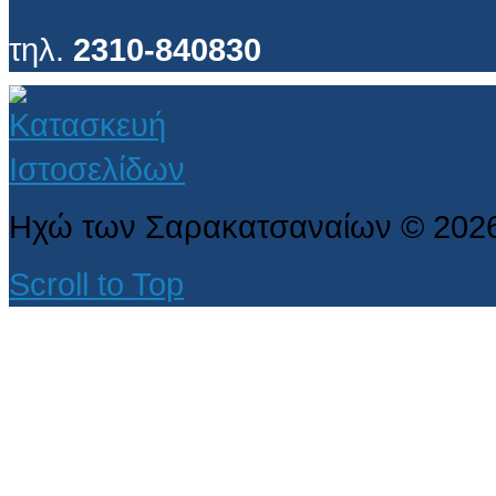
τηλ.
2310-840830
Ηχώ των Σαρακατσαναίων
©
202
Scroll to Top