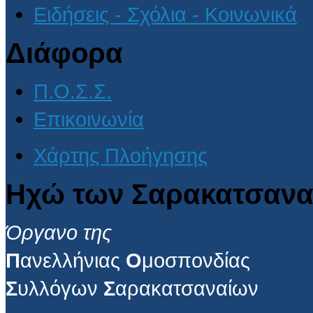
Ειδήσεις - Σχόλια - Κοινωνικά
Διάφορα
Π.Ο.Σ.Σ.
Επικοινωνία
Χάρτης Πλοήγησης
Ηχώ των Σαρακατσανα
Όργανο της
Π
ανελλήνιας
Ο
μοσπονδίας
Σ
υλλόγων
Σ
αρακατσαναίων