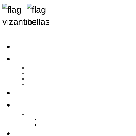
Αρχική
Αρθρογραφία
Τελευταία Νέα
Νέα Συλλόγων
Γενικά Άρθρα
Ειδήσεις - Σχόλια - Κοινωνικά
Ιστορίες Ζωής
Π.Ο.Σ.Σ.
Ιστορία Π.Ο.Σ.Σ.
Ιστορικό Ίδρυσης Π.Ο.Σ.Σ.
Βιογραφικό Π.Ο.Σ.Σ.
Χορηγοί