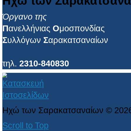
Ηχώ των Σαρακατσανα
Όργανο της
Π
ανελλήνιας
Ο
μοσπονδίας
Σ
υλλόγων
Σ
αρακατσαναίων
τηλ.
2310-840830
Ηχώ των Σαρακατσαναίων
©
202
Scroll to Top