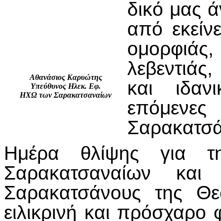
δικό μας 
από εκείν
ομορφιάς
λεβεντιάς
Αθανάσιος Καρυώτης
και ιδαν
Υπεύθυνος Ηλεκ. Εφ.
ΗΧΩ των Σαρακατσαναίων
επόμενες
Σαρακατσά
Ημέρα θλίψης για τη
Σαρακατσαναίων και
Σαρακατσάνους της Θε
ειλικρινή και πρόσχαρο 