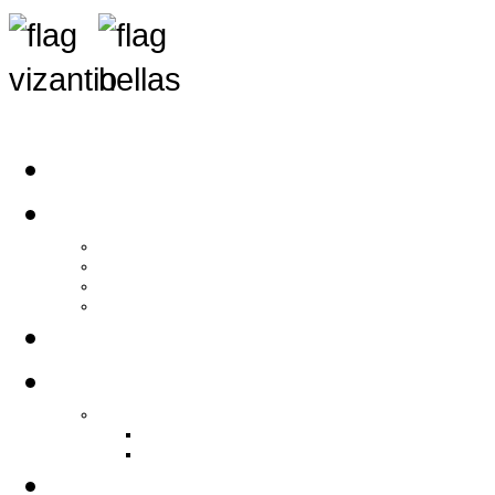
Αρχική
Αρθρογραφία
Τελευταία Νέα
Νέα Συλλόγων
Γενικά Άρθρα
Ειδήσεις - Σχόλια - Κοινωνικά
Ιστορίες Ζωής
Π.Ο.Σ.Σ.
Ιστορία Π.Ο.Σ.Σ.
Ιστορικό Ίδρυσης Π.Ο.Σ.Σ.
Βιογραφικό Π.Ο.Σ.Σ.
Χορηγοί