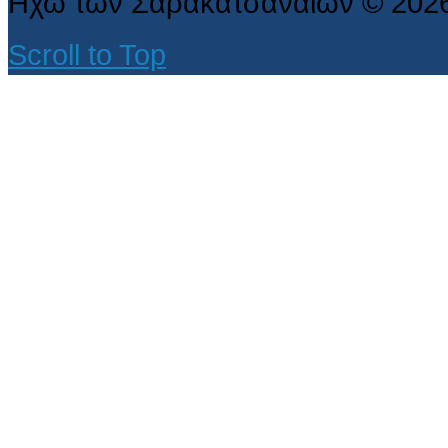
Ηχώ των Σαρακατσαναίων
©
202
Scroll to Top