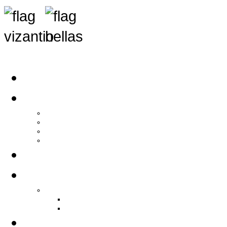
Αρχική
Αρθρογραφία
Τελευταία Νέα
Νέα Συλλόγων
Γενικά Άρθρα
Ειδήσεις - Σχόλια - Κοινωνικά
Ιστορίες Ζωής
Π.Ο.Σ.Σ.
Ιστορία Π.Ο.Σ.Σ.
Ιστορικό Ίδρυσης Π.Ο.Σ.Σ.
Βιογραφικό Π.Ο.Σ.Σ.
Χορηγοί