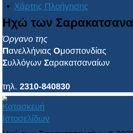
Χάρτης Πλοήγησης
Ηχώ των Σαρακατσανα
Όργανο της
Π
ανελλήνιας
Ο
μοσπονδίας
Σ
υλλόγων
Σ
αρακατσαναίων
τηλ.
2310-840830