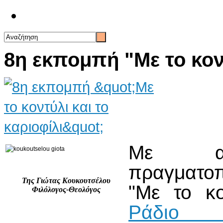
Επικοινωνία
8η εκπομπή "Με το κοντ
Με αγ
πραγματο
Της Γιώτας Κουκουτσέλου
"Με το κο
Φιλόλογος-Θεολόγος
Ράδ