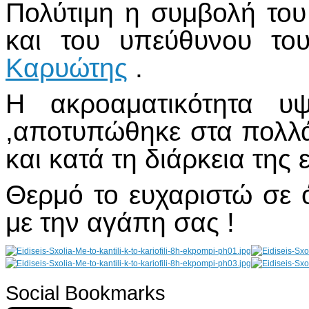
Πολύτιμη η συμβολή το
και του υπεύθυνου τ
Καρυώτης
.
Η ακροαματικότητα υ
,αποτυπώθηκε στα πολλ
και κατά τη διάρκεια της
Θερμό το ευχαριστώ σε 
με την αγάπη σας !
Social Bookmarks
AdmirorGallery 4.5.0
, author/s
Vasiljevski
&
Kekeljevic
.