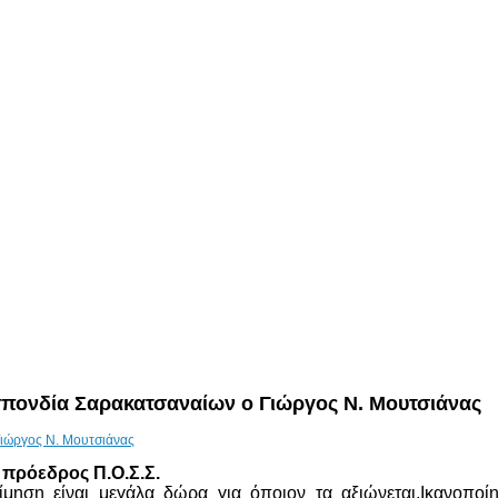
πονδία Σαρακατσαναίων ο Γιώργος Ν. Μουτσιάνας
 πρόεδρος Π.Ο.Σ.Σ.
́μηση είναι μεγάλα δώρα για όποιον τα αξιώνεται.Ικανοποι