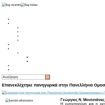
Αρχική
Αρθρογραφία
Τελευταία Νέα
Νέα Συλλόγων
Γενικά Άρθρα
Ειδήσεις - Σχόλια - Κοινωνικά
Ιστορίες Ζωής
Π.Ο.Σ.Σ.
Ιστορία Π.Ο.Σ.Σ.
Ιστορικό Ίδρυσης Π.Ο.Σ.Σ.
Βιογραφικό Π.Ο.Σ.Σ.
Χορηγοί
Επικοινωνία
Επανεκλέχτηκε πανηγυρικά στην Πανελλήνια Ομοσ
Γεώργιος Ν. Μουτσιάνας
Η εμπιστοσύνη και η εκτι