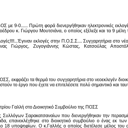
ε 9-0...... Πρώτη φορά διενεργήθηκαν ηλεκτρονικές εκλο
δρου κ. Γιώργου Μουτσιάνα, ο οποίος εξέλεξε και τα 9 μέλη 
γές!!!!...Έγιναν εκλογές στην Π.Ο.Σ.Σ.... Συγχαρητήρια στο νέ
σιάνας Γιώργος, Ζυγογιάννης Κώστας, Κατσούλας Αποστ
ΟΣΣ, εκφράζει τα θερμά του συγχαρητήρια στο νεοεκλεγέν διοι
ιστούν το έργο που έχετε να επιτελέσετε πολύ σημαντικό και τ
ρίου Γαλλή στο Διοικητικό Συμβούλιο της ΠΟΣΣ
ας Συλλόγων Σαρακατσαναίων που διενεργήθηκαν την περασμέ
α, επανεκλέχθηκε στο διοικητικό συμβούλιο ο ένας εκ τω
ο 18 υποψηφίων. Ο κ.Γαλλής ο οποίος διετέλεσε μέλος του 