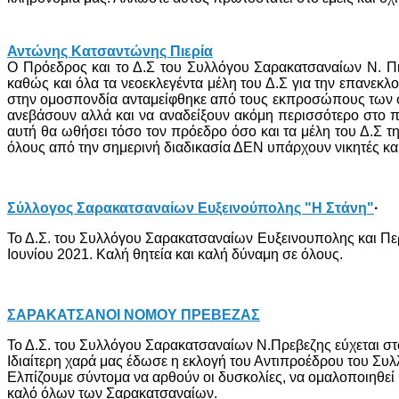
Αντώνης Κατσαντώνης Πιερία
Ο Πρόεδρος και το Δ.Σ του Συλλόγου Σαρακατσαναίων Ν. Π
καθώς και όλα τα νεοεκλεγέντα μέλη του Δ.Σ για την επανεκλ
στην ομοσπονδία ανταμείφθηκε από τους εκπροσώπους των σ
ανεβάσουν αλλά και να αναδείξουν ακόμη περισσότερο στο πο
αυτή θα ωθήσει τόσο τον πρόεδρο όσο και τα μέλη του Δ.Σ 
όλους από την σημερινή διαδικασία ΔΕΝ υπάρχουν νικητές κα
Σύλλογος Σαρακατσαναίων Ευξεινούπολης "Η Στάνη"
·
Το Δ.Σ. του Συλλόγου Σαρακατσαναίων Ευξεινουπολης και Περι
Ιουνίου 2021. Καλή θητεία και καλή δύναμη σε όλους.
ΣΑΡΑΚΑΤΣΑΝΟΙ ΝΟΜΟΥ ΠΡΕΒΕΖΑΣ
Το Δ.Σ. του Συλλόγου Σαρακατσαναίων Ν.Πρεβεζης εύχεται στο 
Ιδιαίτερη χαρά μας έδωσε η εκλογή του Αντιπροέδρου του Συ
Ελπίζουμε σύντομα να αρθούν οι δυσκολίες, να ομαλοποιηθεί 
καλό όλων των Σαρακατσαναίων.