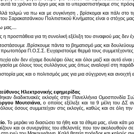
αυτά τα χρόνια το έργο μας και το υπερασπιστήκαμε στις πρόσφ
λλά τολμώ να πω και με συγκίνηση , βρίσκομαι και πάλι στο τι
ου Σαρακατσάνικου Πολιτιστικού Κινήματος είναι ο στόχος μας
 μας....
ς η προσπάθεια για τη συνολική εξέλιξη του σιναφιού μας δεν έχ
ποστάσουμε .Βρίσκουμε πάντα το βηματισμό μας και δουλεύουμ
αι πρωτοπόρα Π.Ο.Σ.Σ. Ευχαριστούμε θερμά τους συμμετέχοντες 
υχία εάν δεν είχαμε δουλέψει όλες και όλοι μαζί και αυτό ε
εργασία με όλους τους συλλόγους μας όπως αναλογεί στη παρά
στορία μας και ο πολιτισμός μας για μια σύγχρονη και ανοιχτή ε
εύθυνος Ηλεκτρονικής εφημερίδας
θηκαν διαδικτυακές εκλογές στην Πανελλήνια Ομοσπονδία 
ώργου Μουτσιάνα,
ο οποίος εξέλεξε και τα 9 μέλη του ΔΣ α
όλους όσους συμμετείχαν στις εκλογές, καθώς και σε όλη την
ίο.
Το μεράκι να διασώσει τα ήθη και τα έθιμα μας, είναι κάτι μ
ίζουν και οι συνεργάτες του εθελοντές που τον ακολουθούν σε ό
 στο εγώ του Μακρυγιάννη. Καλή θητεία πρόεδρε και καλούς αγώ