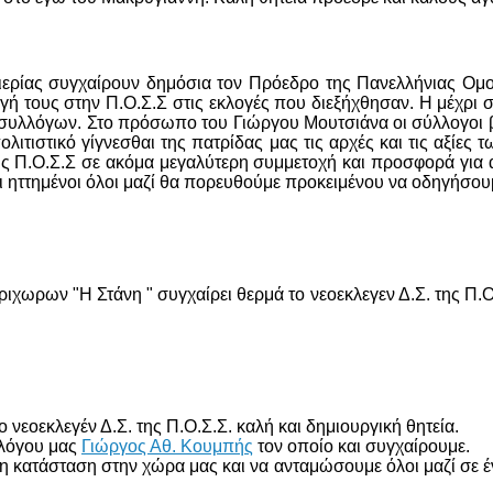
ιερίας συγχαίρουν δημόσια τον Πρόεδρο της Πανελλήνιας Ο
ογή τους στην Π.Ο.Σ.Σ στις εκλογές που διεξήχθησαν. Η μέχρι
υλλόγων. Στο πρόσωπο του Γιώργου Μουτσιάνα οι σύλλογοι βρή
λιτιστικό γίγνεσθαι της πατρίδας μας τις αρχές και τις αξίε
της Π.Ο.Σ.Σ σε ακόμα μεγαλύτερη συμμετοχή και προσφορά για 
ι ηττημένοι όλοι μαζί θα πορευθούμε προκειμένου να οδηγήσου
χωρων "Η Στάνη " συγχαίρει θερμά το νεοεκλεγεν Δ.Σ. της Π.Ο
νεοεκλεγέν Δ.Σ. της Π.Ο.Σ.Σ. καλή και δημιουργική θητεία.
λλόγου μας
Γιώργος Αθ. Κουμπής
τον οποίο και συγχαίρουμε.
η κατάσταση στην χώρα μας και να ανταμώσουμε όλοι μαζί σε έν