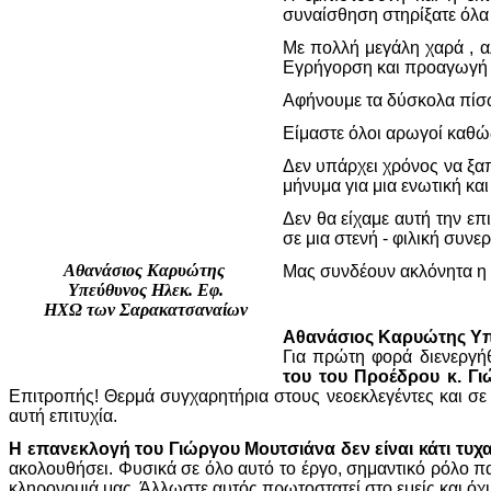
συναίσθηση στηρίξατε όλα 
Με πολλή μεγάλη χαρά , α
Εγρήγορση και προαγωγή τ
Αφήνουμε τα δύσκολα πίσω
Είμαστε όλοι αρωγοί καθώ
Δεν υπάρχει χρόνος να ξα
μήνυμα για μια ενωτική κ
Δεν θα είχαμε αυτή την επιτ
σε μια στενή - φιλική συν
Αθανάσιος Καρυώτης
Μας συνδέουν ακλόνητα η ι
Υπεύθυνος Ηλεκ. Εφ.
ΗΧΩ των Σαρακατσαναίων
Αθανάσιος Καρυώτης Υπ
Για πρώτη φορά διενεργή
του του Προέδρου κ. Γι
Επιτροπής! Θερμά συγχαρητήρια στους νεοεκλεγέντες και σε 
αυτή επιτυχία.
Η επανεκλογή του Γιώργου Μουτσιάνα δεν είναι κάτι τυχα
ακολουθήσει. Φυσικά σε όλο αυτό το έργο, σημαντικό ρόλο πα
κληρονομιά μας. Άλλωστε αυτός πρωτοστατεί στο εμείς και όχι