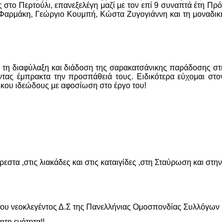
στο Περτούλι, επανεξελέγη μαζί με τον επί 9 συναπτά έτη Πρό
Φαρμάκη, Γεώργιο Κουμπή, Κώστα Ζυγογιάννη και τη μοναδική 
ο τη διαφύλαξη και διάδοση της σαρακατσάνικης παράδοσης στις
ντας έμπρακτα την προσπάθειά τους. Ειδικότερα εύχομαι στ
άνικου ιδεώδους με αφοσίωση στο έργο του!
εστα ,στις λιακάδες και στις καταιγίδες ,στη Σταύρωση και στην
η του νεοκλεγέντος Δ.Σ της Πανελλήνιας Ομοσπονδίας Συλλόγω
ητη ενότητα!!