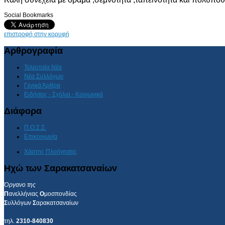
Social Bookmarks
επιστροφή στην κορυφή
Αρθρογραφία
Τελευταία Νέα
Νέα Συλλόγων
Γενικά Άρθρα
Ειδήσεις - Σχόλια - Κοινωνικά
Διάφορα
Π.Ο.Σ.Σ.
Επικοινωνία
Χάρτης Πλοήγησης
Ηχώ των Σαρακατσαναίων
Όργανο της
Π
ανελλήνιας
Ο
μοσπονδίας
Σ
υλλόγων
Σ
αρακατσαναίων
τηλ.
2310-840830