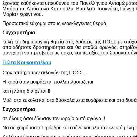
έχοντας καθήκοντα υπευθύνου του Πανελλήνιου Ανταμώματος 
Μπάρμπα, Απόστολο Κατσιούλα, Βασίλειο Τσακνάκη, Γιάννη 
Μαρία Φερεντίνου.
Προσωπικά εύχομαι στους νεοεκλεγέντες θερμά
Συγχαρητήρια
καλή και δημιουργική θητεία στις δράσεις της ΠΟΣΣ με στόχ
οποιαδήποτε δραστηριότητα και θα σταθώ αρωγός, στηρίζο
συνεχίσει να πρεσβεύει τις αρχές και τις αξίες του Σαρακατσ
Γιώτα Κουκουτσέλου
Στον απόηχο των εκλογών της ΠΟΣΣ...
Η χαρά όταν μοιράζεται πολλαπλασιάζεται
και η λύπη διαιρείται !!
Μαζί στα εύκολα και στα δύσκολα ,στα ευχάριστα και στα δυσάρ
Συγχαρητήρια
σε όλους όσοι έδωσαν τον ωραίο αυτό αγώνα !!
Να σε χαιρόμαστε Πρόεδρε και εσένα και όλα τα εκλεκτά μέλ
Καλή συνέχεια με όραμα ,σεμνότητα ,ταπεινότητα και πολυπόθ