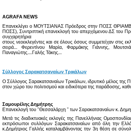
AGRAFA NEWS
Επανεκλέγει ο ΜΟΥΤΣΙΑΝΑΣ Πρόεδρος στην ΠΟΣΣ ΘΡΙΑΜΒΟΣ μ
ΠΟΣΣ), Συντριπτική επανεκλογή του απερχόμενου ΔΣ του Προέ
συγχαρητήρια
στους νεοεκλεγέντες και σε όλους όσους συμμετείχαν στις εκλο
σειρά... Φερεντίνου Μαρία, Φαρμάκης Γιάννης, Μουτ
Παναγιώτης....Γαλής Τάκης...
Σύλλογος Σαρακατσαναίων Τρικάλων
Ο Σύλλογος Σαρακατσαναίων Τρικάλων, ιδρυτικό μέλος της Π
στον χώρο του πολιτισμού και ειδικότερα της παράδοσης, καθ
Σαμουρέλης Δημήτρης
Επανεκλογή του "Θεσσαλάρχη " των Σαρακατσαναίων κ. Δημητ
Μετά τις διαδικτυακές εκλογές της Πανελλήνιας Ομοσπονδί
εκπρόσωποι συλλόγων Σαρακατσαναίων από όλη την Ελλάδ
κ.Δημήτριος Γαλλής καταλαμβάνοντας την 3η θέση σε σύνολ