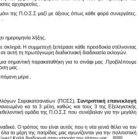
ατες αρχαιρεσίες .
μόνι της Π.Ο.Σ.Σ μαζί με άξιους όπως κάθε φορά συνεργάτες.
 .
ει ημερομηνία λήξης.
ε σκληρά. Η συμμετοχή ξεπέρασε κάθε προσδοκία στέλνοντας
σε αυτή τη πρωτόγνωρη διαδικτυακή διαδικασία εκλογών.
ίναι μια σημαντική παρακαταθήκη για το σινάφι μας .Προβλέπουμε
δοση μας .
πόμενη μέρα .
Συλλόγων Σαρακατσαναίων (ΠΟΣΣ),
Συντριπτική επανεκλογή
νανεωμένο κα τα 3 μέλη, καθώς και τους 3 της Εξελεγκτικής
 εθελοντική ομάδα της Π.Ο.Σ.Σ που συνέβαλαν για την μεγάλη
οναδικό. Ο τρόπος του είναι αυτός που η νέα γενιά θέλει να τον
λα τα μέρη της πατρίδας μας αγωνίζονται για την πολιτιστική
νες! Καλή διαδρομή στην ιστορία του τόπου μας…!!!!!!!!