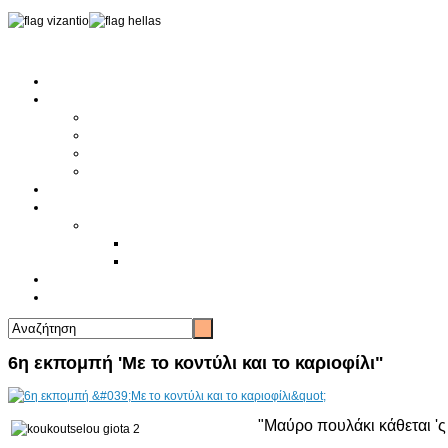
Αρχική
Αρθρογραφία
Τελευταία Νέα
Νέα Συλλόγων
Γενικά Άρθρα
Ειδήσεις - Σχόλια - Κοινωνικά
Ιστορίες Ζωής
Π.Ο.Σ.Σ.
Ιστορία Π.Ο.Σ.Σ.
Ιστορικό Ίδρυσης Π.Ο.Σ.Σ.
Βιογραφικό Π.Ο.Σ.Σ.
Χορηγοί
Επικοινωνία
6η εκπομπή 'Με το κοντύλι και το καριοφίλι"
"Μαύρο πουλάκι κάθεται 'ς