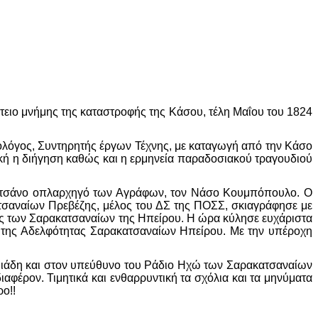
έτειο μνήμης της καταστροφής της Κάσου, τέλη Μαΐου του 1824
ολόγος, Συντηρητής έργων Τέχνης, με καταγωγή από την Κάσο
ική η διήγηση καθώς και η ερμηνεία παραδοσιακού τραγουδιού
ακατσάνο οπλαρχηγό των Αγράφων, τον Νάσο Κουμπόπουλο. Ο
τσαναίων Πρεβέζης, μέλος του ΔΣ της ΠΟΣΣ, σκιαγράφησε με
ις των Σαρακατσαναίων της Ηπείρου. Η ώρα κύλησε ευχάριστα
ρο της Αδελφότητας Σαρακατσαναίων Ηπείρου. Με την υπέροχη
μιάδη και στον υπεύθυνο του Ράδιο Ηχώ των Σαρακατσαναίων
αφέρον. Τιμητικά και ενθαρρυντική τα σχόλια και τα μηνύματα
ο!!