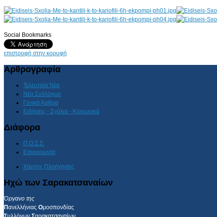
Social Bookmarks
AdmirorGallery 4.5.0
, author/s
Vasiljevski
&
Kekeljevic
.
επιστροφή στην κορυφή
Αρθρογραφία
Τελευταία Νέα
Νέα Συλλόγων
Γενικά Άρθρα
Ειδήσεις - Σχόλια - Κοινωνικά
Διάφορα
Π.Ο.Σ.Σ.
Επικοινωνία
Χάρτης Πλοήγησης
Ηχώ των Σαρακατσαναίων
Όργανο της
Π
ανελλήνιας
Ο
μοσπονδίας
Σ
υλλόγων
Σ
αρακατσαναίων