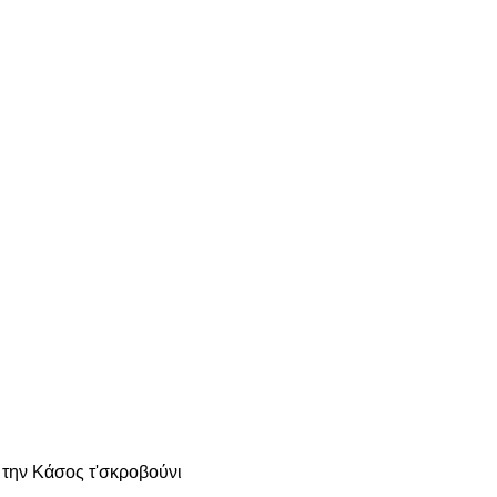
 την Κάσος τ'σκροβούνι