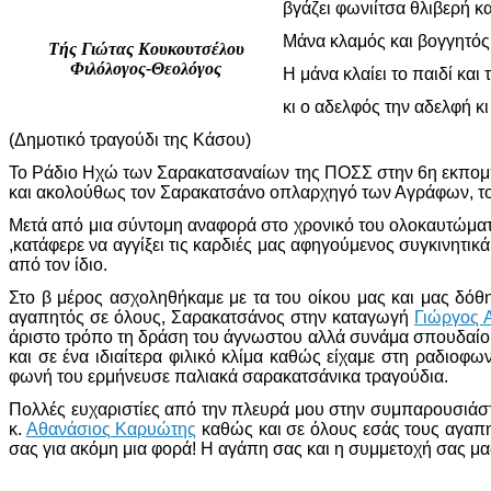
βγάζει φωνιίτσα θλιβερή κ
Μάνα κλαμός και βογγητός 
Τής Γιώτας Κουκουτσέλου
Φιλόλογος-Θεολόγος
Η μάνα κλαίει το παιδί και 
κι ο αδελφός την αδελφή κ
(Δημοτικό τραγούδι της Κάσου)
Το Ράδιο Ηχώ των Σαρακατσαναίων της ΠΟΣΣ στην 6η εκπομπή '
και ακολούθως τον Σαρακατσάνο οπλαρχηγό των Αγράφων, τ
Μετά από μια σύντομη αναφορά στο χρονικό του ολοκαυτώματ
,κατάφερε να αγγίξει τις καρδιές μας αφηγούμενος συγκινητ
από τον ίδιο.
Στο β μέρος ασχοληθήκαμε με τα του οίκου μας και μας δό
αγαπητός σε όλους, Σαρακατσάνος στην καταγωγή
Γιώργος 
άριστο τρόπο τη δράση του άγνωστου αλλά συνάμα σπουδαίου
και σε ένα ιδιαίτερα φιλικό κλίμα καθώς είχαμε στη ραδιο
φωνή του ερμήνευσε παλιακά σαρακατσάνικα τραγούδια.
Πολλές ευχαριστίες από την πλευρά μου στην συμπαρουσιάσ
κ.
Αθανάσιος Καρυώτης
καθώς και σε όλους εσάς τους αγαπητ
σας για ακόμη μια φορά! Η αγάπη σας και η συμμετοχή σας μα