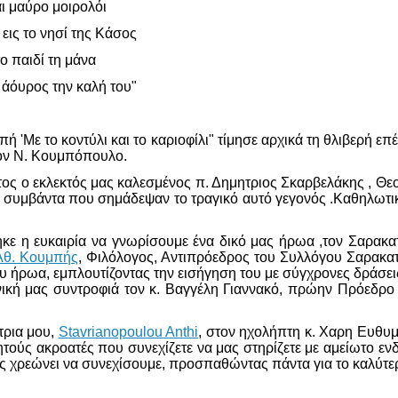
αι μαύρο μοιρολόι
εις το νησί της Κάσος
το παιδί τη μάνα
ι άόυρος την καλή του"
Με το κοντύλι και το καριοφίλι" τίμησε αρχικά τη θλιβερή επ
ον Ν. Κουμπόπουλο.
ος ο εκλεκτός μας καλεσμένος π. Δημητριος Σκαρβελάκης , Θε
ικά συμβάντα που σημάδεψαν το τραγικό αυτό γεγονός .Καθηλωτ
θηκε η ευκαιρία να γνωρίσουμε ένα δικό μας ήρωα ,τον Σαρ
Αθ. Κουμπής
, Φιλόλογος, Αντιπρόεδρος του Συλλόγου Σαρακα
 ήρωα, εμπλουτίζοντας την εισήγηση του με σύγχρονες δράσε
φωνική μας συντροφιά τον κ. Βαγγέλη Γιαννακό, πρώην Πρόεδ
τρια μου,
Stavrianopoulou Anthi
, στον ηχολήπτη κ. Χαρη Ευθυ
ούς ακροατές που συνεχίζετε να μας στηρίζετε με αμείωτο ενδι
ς χρεώνει να συνεχίσουμε, προσπαθώντας πάντα για το καλύτερ