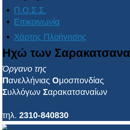
Π.Ο.Σ.Σ.
Επικοινωνία
Χάρτης Πλοήγησης
Ηχώ των Σαρακατσανα
Όργανο της
Π
ανελλήνιας
Ο
μοσπονδίας
Σ
υλλόγων
Σ
αρακατσαναίων
τηλ.
2310-840830