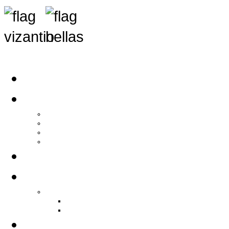
Αρχική
Αρθρογραφία
Τελευταία Νέα
Νέα Συλλόγων
Γενικά Άρθρα
Ειδήσεις - Σχόλια - Κοινωνικά
Ιστορίες Ζωής
Π.Ο.Σ.Σ.
Ιστορία Π.Ο.Σ.Σ.
Ιστορικό Ίδρυσης Π.Ο.Σ.Σ.
Βιογραφικό Π.Ο.Σ.Σ.
Χορηγοί