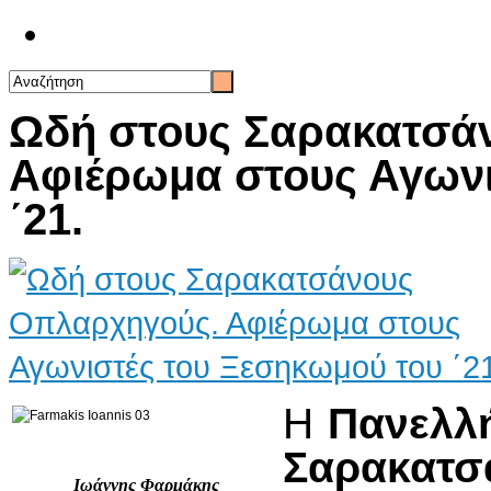
Επικοινωνία
Ωδή στους Σαρακατσά
Αφιέρωμα στους Αγωνι
΄21.
Η
Πανελλ
Σαρακατσ
Ιωάννης Φαρμάκης