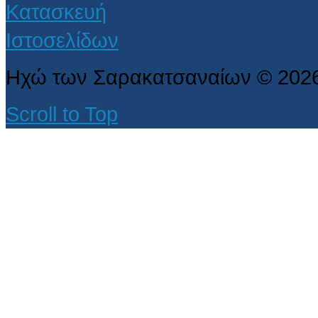
Ηχώ των Σαρακατσαναίων
©
202
Scroll to Top