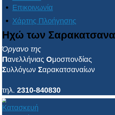
Επικοινωνία
Χάρτης Πλοήγησης
Ηχώ των Σαρακατσανα
Όργανο της
Π
ανελλήνιας
Ο
μοσπονδίας
Σ
υλλόγων
Σ
αρακατσαναίων
τηλ.
2310-840830