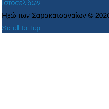
Ηχώ των Σαρακατσαναίων
©
202
Scroll to Top