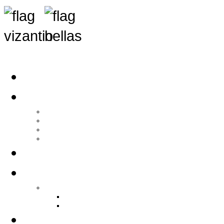
Αρχική
Αρθρογραφία
Τελευταία Νέα
Νέα Συλλόγων
Γενικά Άρθρα
Ειδήσεις - Σχόλια - Κοινωνικά
Ιστορίες Ζωής
Π.Ο.Σ.Σ.
Ιστορία Π.Ο.Σ.Σ.
Ιστορικό Ίδρυσης Π.Ο.Σ.Σ.
Βιογραφικό Π.Ο.Σ.Σ.
Χορηγοί