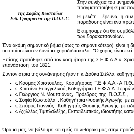
Στην συνέχεια του μνημον
πραγματοποιήθηκε μια πο
Της Σοφίας Κωστούλα
Η μελέτη - έρευνα, η συ
Ειδ. Γραμματέα της Π.Ο.Σ.Σ.
παράδοσης είναι ένα πρώ
Εκτιμήσαμε ότι θα συμβά
των Σαρακατσαναίων.
Ένα ακόμη σημαντικό βήμα (ίσως το σημαντικότερο), είναι η
οι οποίοι είναι εν δυνάμει χοροδιδάσκαλοι. "Ο χορός είναι εκε
Επίσης προτάθηκε από τον κοσμήτορα της Σ.Ε.Φ.Α.Α κ. Χρ
επανάσταση του 1821.
Συντονίστρια της συνάντησης ήταν η κ. Δούκα Στέλλα, καθηγ
κ. Κοσμάς Χριστούλας, Κοσμήτορας Τ.Ε.Φ.Α.Α.- Α.Π.Θ
κ. Χριστίνα Ευαγγελινού, Καθηγήτρια Τ.Ε.Φ.Α.Α. Σερ
κ. Γεώργιος Ν. Μουτσιάνας, Πρόεδρος της Π.Ο.Σ.Σ.,
κ. Σοφία Κωστούλα , Καθηγήτρια Φυσικής Αγωγής με ε
κ. Σπύρος Γιαννιός , Καθηγητής Φυσικής Αγωγής με ειδι
κ. Αχιλλέας Τιμπλαλέξης, Εκπαιδευτικός, ιδιοκτήτης κα
Όραμα μας, να βάλουμε και εμείς το λιθαράκι μας στην πρ