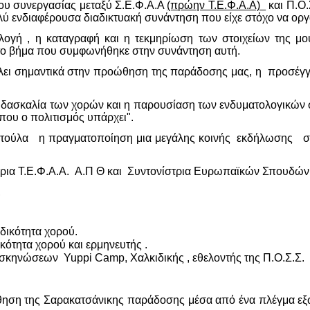
ίου συνεργασίας μεταξύ Σ.Ε.Φ.Α.Α
(πρώην Τ.Ε.Φ.Α.Α)
και Π.Ο.
λύ ενδιαφέρουσα διαδικτυακή συνάντηση που είχε στόχο να ο
λλογή , η καταγραφή και η τεκμηρίωση των στοιχείων της μο
το βήμα που συμφωνήθηκε στην συνάντηση αυτή.
λλει σημαντικά στην προώθηση της παράδοσης μας, η προσέγγ
 διδασκαλία των χορών και η παρουσίαση των ενδυματολογικών 
ί που ο πολιτισμός υπάρχει".
ιστούλα η πραγματοποίηση μια μεγάλης κοινής εκδήλωσης σ
ήτρια Τ.Ε.Φ.Α.Α. Α.Π Θ και Συντονίστρια Ευρωπαϊκών Σπουδών 
.,
ρών
ιδικότητα χορού.
κότητα χορού και ερμηνευτής .
τασκηνώσεων Yuppi Camp, Χαλκιδικής , εθελοντής της Π.Ο.Σ.Σ.
οώθηση της Σαρακατσάνικης παράδοσης μέσα από ένα πλέγμα ε