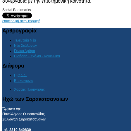
συνεργασία με την επιστημονική κοινότητα.
Social Bookmarks
επιστροφή στην κορυφή
Αρθρογραφία
Τελευταία Νέα
Νέα Συλλόγων
Γενικά Άρθρα
Ειδήσεις - Σχόλια - Κοινωνικά
Διάφορα
Π.Ο.Σ.Σ.
Επικοινωνία
Χάρτης Πλοήγησης
Ηχώ των Σαρακατσαναίων
Όργανο της
Π
ανελλήνιας
Ο
μοσπονδίας
Σ
υλλόγων
Σ
αρακατσαναίων
τηλ.
2310-840830