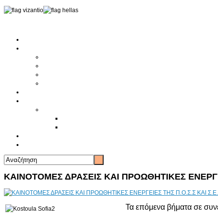
Αρχική
Αρθρογραφία
Τελευταία Νέα
Νέα Συλλόγων
Γενικά Άρθρα
Ειδήσεις - Σχόλια - Κοινωνικά
Ιστορίες Ζωής
Π.Ο.Σ.Σ.
Ιστορία Π.Ο.Σ.Σ.
Ιστορικό Ίδρυσης Π.Ο.Σ.Σ.
Βιογραφικό Π.Ο.Σ.Σ.
Χορηγοί
Επικοινωνία
ΚΑΙΝΟΤΟΜΕΣ ΔΡΑΣΕΙΣ ΚΑΙ ΠΡΟΩΘΗΤΙΚΕΣ ΕΝΕΡΓΕ
Τα επόμενα βήματα σε συν