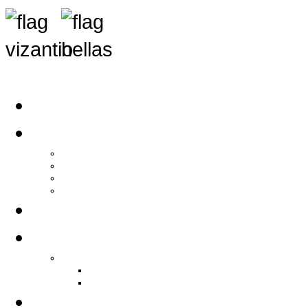
Αρχική
Αρθρογραφία
Τελευταία Νέα
Νέα Συλλόγων
Γενικά Άρθρα
Ειδήσεις - Σχόλια - Κοινωνικά
Ιστορίες Ζωής
Π.Ο.Σ.Σ.
Ιστορία Π.Ο.Σ.Σ.
Ιστορικό Ίδρυσης Π.Ο.Σ.Σ.
Βιογραφικό Π.Ο.Σ.Σ.
Χορηγοί