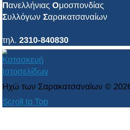
Π
ανελλήνιας
Ο
μοσπονδίας
Σ
υλλόγων
Σ
αρακατσαναίων
τηλ.
2310-840830
Ηχώ των Σαρακατσαναίων
©
202
Scroll to Top