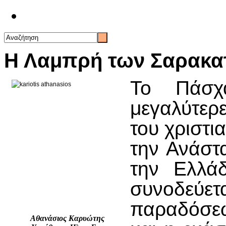
Επικοινωνία
Η Λαμπρή των Σαρακα
Το Πάσχ
μεγαλύτερε
του χριστι
την Ανάστ
την Ελλά
συνοδεύε
παραδόσεω
Αθανάσιος Καρυώτης