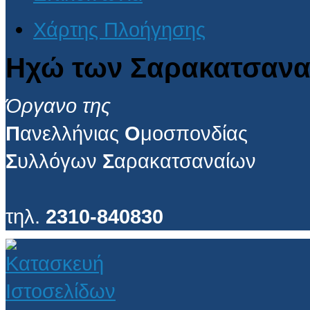
Χάρτης Πλοήγησης
Ηχώ των Σαρακατσανα
Όργανο της
Π
ανελλήνιας
Ο
μοσπονδίας
Σ
υλλόγων
Σ
αρακατσαναίων
τηλ.
2310-840830