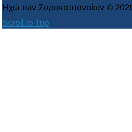
Ηχώ των Σαρακατσαναίων
©
202
Scroll to Top