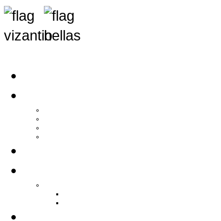
Αρχική
Αρθρογραφία
Τελευταία Νέα
Νέα Συλλόγων
Γενικά Άρθρα
Ειδήσεις - Σχόλια - Κοινωνικά
Ιστορίες Ζωής
Π.Ο.Σ.Σ.
Ιστορία Π.Ο.Σ.Σ.
Ιστορικό Ίδρυσης Π.Ο.Σ.Σ.
Βιογραφικό Π.Ο.Σ.Σ.
Χορηγοί