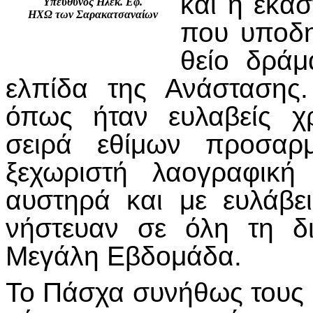
και η εκάσ
Υπεύθυνος Ηλεκ. Εφ.
ΗΧΩ των Σαρακατσαναίων
που υποδη
θείο δράμ
ελπίδα της Ανάστασης.
όπως ήταν ευλαβείς χρ
σειρά εθίμων προσαρμ
ξεχωριστή λαογραφική
αυστηρά και με ευλάβε
νήστευαν σε όλη τη δι
Μεγάλη Εβδομάδα.
Το Πάσχα συνήθως τους έ