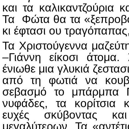
και τα καλικαντζούρια 
Τα Φώτα θα τα «ξεπροβό
κι έφτασι ου τραγόπαπας,
Τα Χριστούγεννα μαζεύτ
–Γιάννη είκοσι άτομα.
ένιωθε μια γλυκιά ζεστα
από τη φωτιά να κουβ
σεβασμό το μπάρμπα Γ
νυφάδες, τα κορίτσια 
ευχές σκύβοντας κα
μεγαλύτερων. Τα «αντέτι