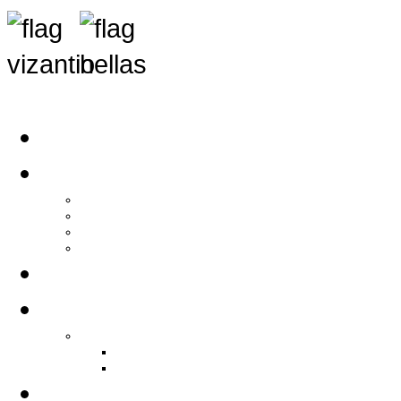
Αρχική
Αρθρογραφία
Τελευταία Νέα
Νέα Συλλόγων
Γενικά Άρθρα
Ειδήσεις - Σχόλια - Κοινωνικά
Ιστορίες Ζωής
Π.Ο.Σ.Σ.
Ιστορία Π.Ο.Σ.Σ.
Ιστορικό Ίδρυσης Π.Ο.Σ.Σ.
Βιογραφικό Π.Ο.Σ.Σ.
Χορηγοί