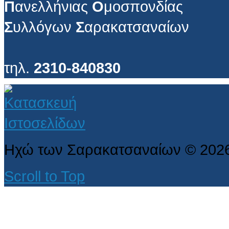
Π
ανελλήνιας
Ο
μοσπονδίας
Σ
υλλόγων
Σ
αρακατσαναίων
τηλ.
2310-840830
Ηχώ των Σαρακατσαναίων
©
202
Scroll to Top