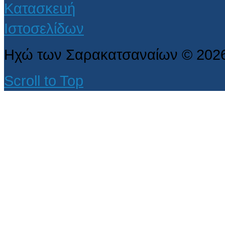
Ηχώ των Σαρακατσαναίων
©
202
Scroll to Top