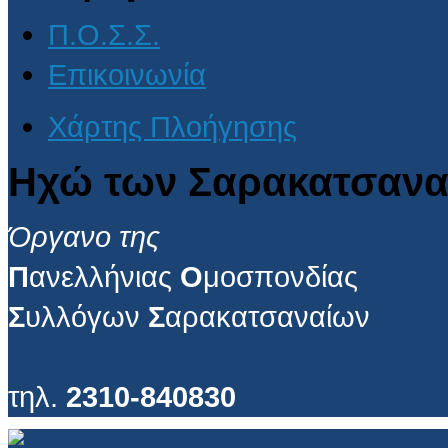
Π.Ο.Σ.Σ.
Επικοινωνία
Χάρτης Πλοήγησης
Ηχώ των Σαρακατσανα
Όργανο της
Π
ανελλήνιας
Ο
μοσπονδίας
Σ
υλλόγων
Σ
αρακατσαναίων
τηλ.
2310-840830