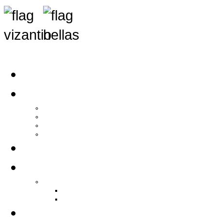
Αρχική
Αρθρογραφία
Τελευταία Νέα
Νέα Συλλόγων
Γενικά Άρθρα
Ειδήσεις - Σχόλια - Κοινωνικά
Ιστορίες Ζωής
Π.Ο.Σ.Σ.
Ιστορία Π.Ο.Σ.Σ.
Ιστορικό Ίδρυσης Π.Ο.Σ.Σ.
Βιογραφικό Π.Ο.Σ.Σ.
Χορηγοί