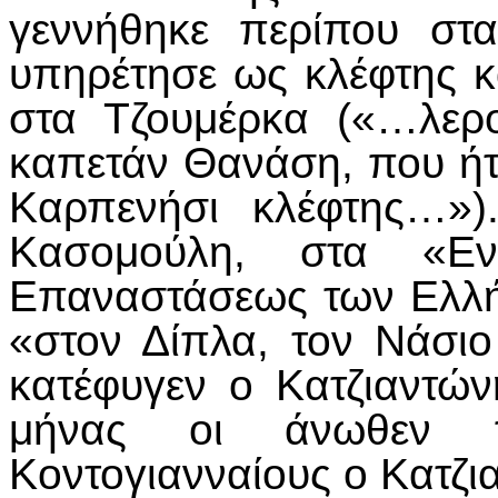
γεννήθηκε περίπου στ
υπηρέτησε ως κλέφτης κ
στα Τζουμέρκα («…λερ
καπετάν Θανάση, που ήτ
Καρπενήσι κλέφτης…»)
Κασομούλη, στα «Ενθ
Επαναστάσεως των Ελλήν
«στον Δίπλα, τον Νάσι
κατέφυγεν ο Κατζιαντών
μήνας οι άνωθεν π
Κοντογιανναίους ο Κατζι